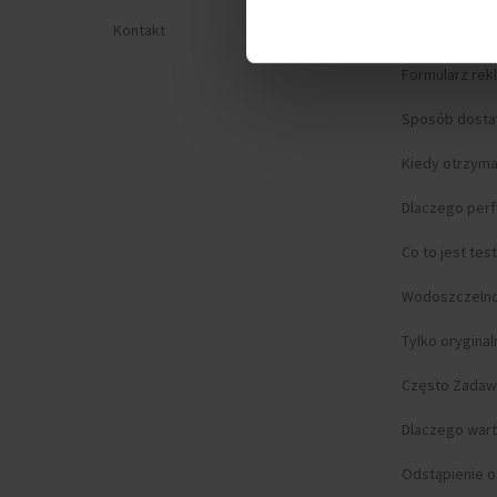
Kontakt
Prywatność
Formularz rek
Sposób dost
Kiedy otrzym
Dlaczego per
Co to jest tes
Wodoszczeln
Tylko orygina
Często Zadaw
Dlaczego wart
Odstąpienie 