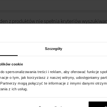
den z produktów nie spełnia kryteriów wyszukiwan
Szczegóły
 plików cookie
do spersonalizowania treści i reklam, aby oferować funkcje sp
ormacje o tym, jak korzystasz z naszej witryny, udostępniamy p
 ZAKUPIE
METODA PŁATNOŚCI
Partnerzy mogą połączyć te informacje z innymi danymi otrzym
nia z ich usług.
alnościowy
Płatność przy odbiorze
kupów