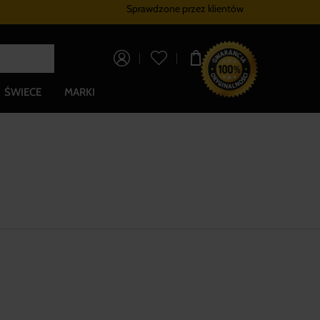
Sprawdzone przez klientów
Program lojalnościowy
Bezpłatna dosta
0,00 zł
ŚWIECE
MARKI