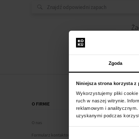
Ża
Zgoda
Niniejsza strona korzysta z
Wykorzystujemy pliki cookie 
ruch w naszej witrynie. Inf
O FIRMIE
WSZYSTKO O
reklamowym i analitycznym. 
uzyskanymi podczas korzysta
O nas
Program loj
Formularz kontaktowy
Regulamin za