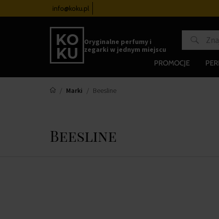
h zegarków
od 340 zł
info@koku.pl
Program lojalnościowy
Oryginalne perfumy i
zegarki w jednym miejscu
PROMOCJE
PE
Marki
Beesline
Beesline