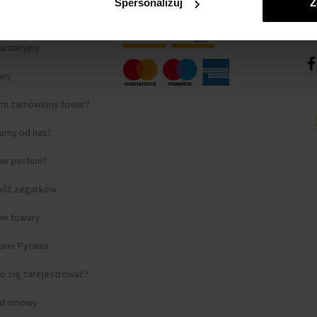
Spersonalizuj
Z
lamacyjny
awy
am zamówiony towar?
fumy od nas?
ter perfum?
ość zegarków
lne towary
ane Pytania
o się zarejestrować?
od umowy