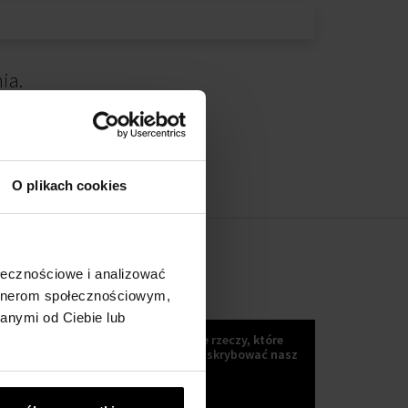
ia.
O plikach cookies
ołecznościowe i analizować
artnerom społecznościowym,
KOKULETTER
anymi od Ciebie lub
Wiadomości, trendy i inne wspaniałe rzeczy, które
możesz uzyskać, jeśli Zaczniesz subskrybować nasz
kokuletter :)