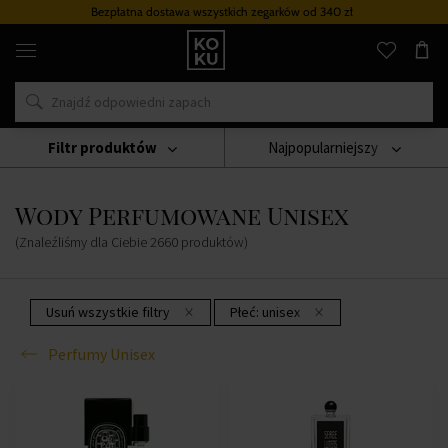
garków
od 340 zł
Program lojalnościowy
Oryginalne
perfumy
i
zegarki
w
jednym
miejscu
Filtr produktów
Najpopularniejszy
Perfumy
Perfumy Unisex
Wody Perfumowane Unisex
Wody Perfumowane Unisex
(Znaleźliśmy dla Ciebie
2660
produktów
)
Usuń wszystkie filtry
Płeć:
unisex
Perfumy Unisex