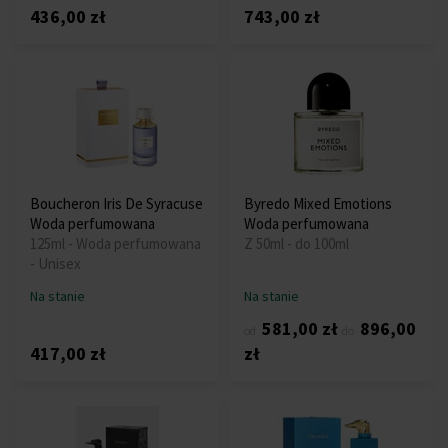
436,00 zł
743,00 zł
Boucheron Iris De Syracuse
Byredo Mixed Emotions
Woda perfumowana
Woda perfumowana
125ml - Woda perfumowana
Z 50ml - do 100ml
- Unisex
Na stanie
Na stanie
581,00 zł
896,00
od
do
417,00 zł
zł