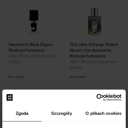
Nasomatto Black Afgano
Etat Libre d'Orange Roland
Woda perfumowana
Mouret Une Amourette
30ml - Woda perfumowana -
Woda perfumowana
Unisex
50ml - Woda perfumowana -
Unisex
Na stanie
Na stanie
479,00 zł
239,00 zł
Zgoda
Szczegóły
O plikach cookies