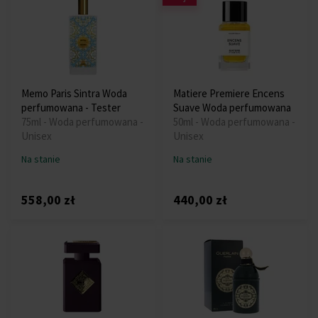
Memo Paris Sintra Woda
Matiere Premiere Encens
perfumowana - Tester
Suave Woda perfumowana
75ml - Woda perfumowana -
50ml - Woda perfumowana -
Unisex
Unisex
Na stanie
Na stanie
558,00 zł
440,00 zł