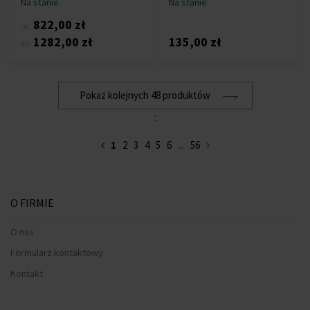
Na stanie
Na stanie
822,00 zł
od
1282,00 zł
135,00 zł
do
Pokaż kolejnych 48 produktów
:
1
2
3
4
5
6
...
56
O FIRMIE
O nas
Formularz kontaktowy
Kontakt