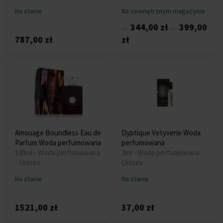
Na stanie
Na zewnętrznym magazynie
344,00 zł
399,00
od
do
787,00 zł
zł
Amouage Boundless Eau de
Dyptique Vetyverio Woda
Parfum Woda perfumowana
perfumowana
100ml - Woda perfumowana
2ml - Woda perfumowana -
- Unisex
Unisex
Na stanie
Na stanie
1521,00 zł
37,00 zł