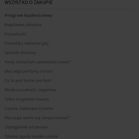
WSZYSTKO O ZAKUPIE
Program lojalnościowy
Regulamin zakupów
Prywatność
Formularz reklamacyjny
Sposób dostawy
Kiedy otrzymam zamówiony towar?
Dlaczego perfumy od nas?
Co to jest tester perfum?
Wodoszczelność zegarków
Tylko oryginalne towary
Często Zadawane Pytania
Dlaczego warto się zarejestrować?
Odstąpienie od umowy
Zmiana zgody na pliki cookie