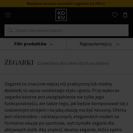
Program lojalnościowy
Oryginalne
perfumy
i
zegarki
w
jednym
miejscu
Filtr produktów
Najpopularniejszy
Zegarki
Zegarki
(Znaleźliśmy dla Ciebie
10224
produktów
)
Zegarek to znacznie więcej niż praktyczny lub modny
dodatek; to wyraz osobistego stylu i gustu. Przy wyborze
zegarka istotne jest uwzględnienie nie tylko jego
funkcjonalności, ale także tego, jak będzie komponował się z
codziennym strojem i na jaką okazję ma być noszony. Oferta
jest różnorodna – od klasycznych, eleganckich modeli na
formalne okazje po sportowe, wytrzymałe zegarki dla
aktywnych osób. Aby znaleźć idealny zegarek, który spełni