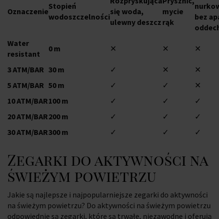
Rozpryskująca
Prysznic,
Stopień
nurko
Oznaczenie
się woda,
mycie
wodoszczelności
bez ap
ulewny deszcz
rąk
oddec
Water
0 m
✕
✕
✕
resistant
3 ATM/BAR
30 m
✓
✕
✕
5 ATM/BAR
50 m
✓
✓
✕
10 ATM/BAR
100 m
✓
✓
✓
20 ATM/BAR
200 m
✓
✓
✓
30 ATM/BAR
300 m
✓
✓
✓
Zegarki do aktywności na
świeżym powietrzu
Jakie są najlepsze i najpopularniejsze zegarki do aktywności
na świeżym powietrzu? Do aktywności na świeżym powietrzu
odpowiednie są zegarki, które są trwałe, niezawodne i oferują