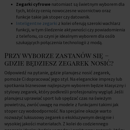
Zegarki cyfrowe
natomiast są świetnym wyborem dla
tych, którzy cenią nowoczesne wzornictwo oraz
funkcje takie jak stoper czy datownik.
Inteligentne zegarki
z kolei oferują szeroki wachlarz
funkcji, w tym śledzenie aktywności czy powiadomienia
z telefonu, co czyni je idealnym wyborem dla osób
szukających połączenia technologii z modą.
Przy wyborze zastanów się –
gdzie będziesz zegarek nosić?
Odpowiedź na pytanie, gdzie planujesz nosić zegarek,
pomoże Ci dopracować jego styl. Na eleganckie imprezy lub
spotkania biznesowe najlepszym wyborem będzie klasyczny i
stylowy zegarek, który podkreśli profesjonalny wygląd. Jeśli
planujesz uprawiać sport lub spędzać czas na świeżym
powietrzu, zwróć uwagę na modele z funkcjami takimi jak
stoper czy wodoodporność. Na specjalne okazje warto
rozważyć luksusowy zegarek o ekskluzywnym designie i
wysokiej jakości materiałach. Z kolei do codziennego