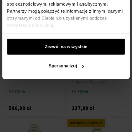
społecznościowym, reklamowym i analitycznym.
Partnerzy mogą połączyć te informacje z innymi danymi
865,00 zł
315,00 zł
otrzymanymi od Ciebie lub uzyskanymi podczas
korzystania z ich usług.
Darmowa dostawa
Zezwól na wszystkie
Spersonalizuj
Diesel DZ4677 - Zegarek
Tommy Hilfiger 1791722 -
Zegarki - Mężczyzn
Zegarek męski
Zegarki - Mężczyzn
Na stanie
Na stanie
586,00 zł
337,00 zł
Darmowa dostawa