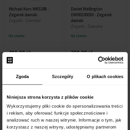
Michael Kors MK5188 -
Daniel Wellington
Zegarek damski
DW00100030 - Zegarek
Zegarki - Damskie
damski
Zegarki - Damskie
Na stanie
Na stanie
490,00 zł
290,00 zł
Darmowa dostawa
Zgoda
Szczegóły
O plikach cookies
Niniejsza strona korzysta z plików cookie
Wykorzystujemy pliki cookie do spersonalizowania treści
Tommy Hilfiger 1791144 -
Michael Kors MK8507 -
Zegarek męski
Zegarek unisex
i reklam, aby oferować funkcje społecznościowe i
Zegarki - Mężczyzn
Zegarki - Unisex
analizować ruch w naszej witrynie. Informacje o tym, jak
korzystasz z naszej witryny, udostępniamy partnerom
Na stanie
Na stanie