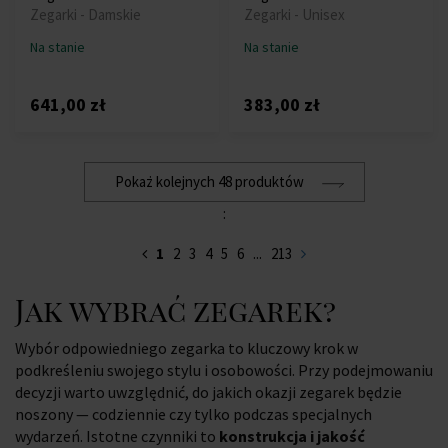
Zegarki - Damskie
Zegarki - Unisex
Na stanie
Na stanie
641,00 zł
383,00 zł
Pokaż kolejnych 48 produktów
:
1
2
3
4
5
6
...
213
Jak wybrać zegarek?
Wybór odpowiedniego zegarka to kluczowy krok w
podkreśleniu swojego stylu i osobowości. Przy podejmowaniu
decyzji warto uwzględnić, do jakich okazji zegarek będzie
noszony — codziennie czy tylko podczas specjalnych
wydarzeń. Istotne czynniki to
konstrukcja i jakość