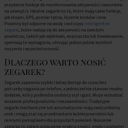
przydatne funkcje do monitorowania aktywności i warunków
na zewnątrz. Idealne zegarki to te, które mają takie funkcje,
jak stoper, GPS, pomiar tętna, liczenie kroków i inne.
Powinny być odporne na wodę i wstrząsy.
Inteligentne
zegarki
, które nadają się do aktywności na świeżym
powietrzu, takich jak wędrówki, wspinaczka lub biwakowanie,
spełniają te wymagania, oferując jednocześnie komfort
noszenia i wszechstronność.
Dlaczego warto nosić
zegarek?
Zegarek zapewnia szybki i łatwy dostęp do czasu bez
potrzeby sięgania po telefon, a jednocześnie stanowi modny
dodatek, który podkreśla osobisty styl i gust. Może wzbudzać
wrażenie profesjonalizmu i niezawodności. Tradycyjne
zegarki mechaniczne lub automatyczne mają swój unikalny
urok i mogą stać się przedmiotami kolekcjonerskimi lub
cennymi pamiątkami dla przyszłych pokoleń. Noszenie
zegarka to zatem połączenie praktyczności, mody i osobistej