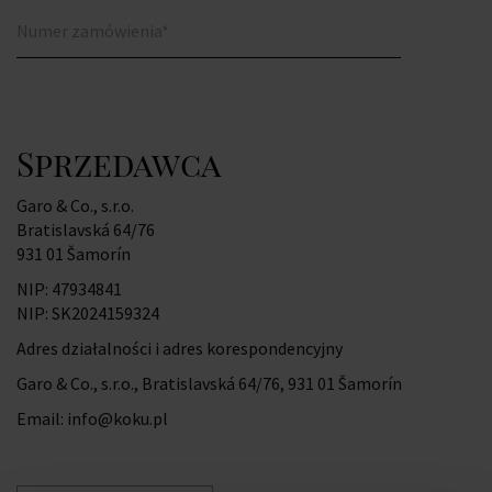
Numer zamówienia*
Sprzedawca
Garo & Co., s.r.o.
Bratislavská 64/76
931 01 Šamorín
NIP: 47934841
NIP: SK2024159324
Adres działalności i adres korespondencyjny
Garo & Co., s.r.o., Bratislavská 64/76, 931 01 Šamorín
Email: info@koku.pl