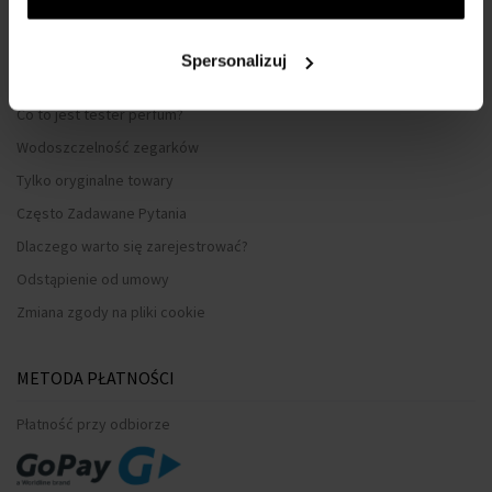
Sposób dostawy
Kiedy otrzymam zamówiony towar?
Spersonalizuj
Dlaczego perfumy od nas?
Co to jest tester perfum?
Wodoszczelność zegarków
Tylko oryginalne towary
Często Zadawane Pytania
Dlaczego warto się zarejestrować?
Odstąpienie od umowy
Zmiana zgody na pliki cookie
METODA PŁATNOŚCI
Płatność przy odbiorze