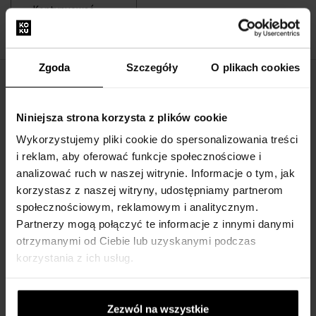
Kontynuować
Zgoda
Szczegóły
O plikach cookies
O FIRMIE
Niniejsza strona korzysta z plików cookie
O nas
Wykorzystujemy pliki cookie do spersonalizowania treści
Formularz kontaktowy
i reklam, aby oferować funkcje społecznościowe i
Kontakt
analizować ruch w naszej witrynie. Informacje o tym, jak
korzystasz z naszej witryny, udostępniamy partnerom
społecznościowym, reklamowym i analitycznym.
WSZYSTKO O ZAKUPIE
Partnerzy mogą połączyć te informacje z innymi danymi
otrzymanymi od Ciebie lub uzyskanymi podczas
Program lojalnościowy
korzystania z ich usług.
Regulamin zakupów
Prywatność
Formularz reklamacyjny
Zezwól na wszystkie