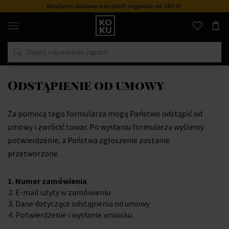
Bezpłatna dostawa wszystkich zegarków
od 340 zł
Oryginalne
perfumy
i
zegarki
w
jednym
miejscu
Odstąpienie od umowy
Za pomocą tego formularza mogą Państwo odstąpić od
umowy i zwrócić towar. Po wysłaniu formularza wyślemy
potwierdzenie, a Państwa zgłoszenie zostanie
przetworzone.
Numer zamówienia
E-mail użyty w zamówieniu
Dane dotyczące odstąpienia od umowy
Potwierdzenie i wysłanie wniosku