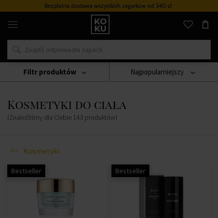
ystkich zegarków
od 340 zł
Program lojalnoś
Oryginalne
perfumy
i
zegarki
w
jednym
miejscu
Filtr produktów
Najpopularniejszy
Kosmetyki
Kosmetyki Do Ciała
Kosmetyki do ciała
(Znaleźliśmy dla Ciebie
143
produktów
)
Kosmetyki
Bestseller
Bestseller