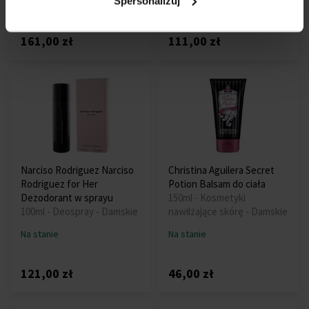
Spersonalizuj
Na stanie
Na stanie
161,00 zł
111,00 zł
Narciso Rodriguez Narciso
Christina Aguilera Secret
Rodriguez for Her
Potion Balsam do ciała
Dezodorant w sprayu
150ml - Kosmetyki
100ml - Deospray - Damskie
nawilżające skórę - Damskie
Na stanie
Na stanie
121,00 zł
46,00 zł