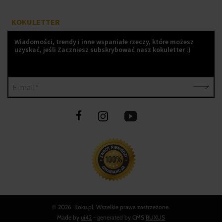
KOKULETTER
Wiadomości, trendy i inne wspaniałe rzeczy, które możesz
uzyskać, jeśli Zaczniesz subskrybować nasz kokuletter :)
E-mail*
©
2026 Koku.pl, Wszelkie prawa zastrzeżone.
Made by
ui42
- generated by CMS
BUXUS