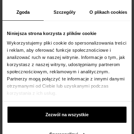
Hugo Boss The Scent
Calvin Klein CK Be
Dezodorant w sztyfcie
Dezodorant w sztyfcie
Zgoda
Szczegóły
O plikach cookies
75ml - Deostick - Mężczyzn
75ml - Deostick - Unisex
Na stanie
Na stanie
Niniejsza strona korzysta z plików cookie
Wykorzystujemy pliki cookie do spersonalizowania treści
73,00 zł
68,00 zł
i reklam, aby oferować funkcje społecznościowe i
analizować ruch w naszej witrynie. Informacje o tym, jak
korzystasz z naszej witryny, udostępniamy partnerom
społecznościowym, reklamowym i analitycznym.
Partnerzy mogą połączyć te informacje z innymi danymi
otrzymanymi od Ciebie lub uzyskanymi podczas
korzystania z ich usług.
Hermes Terre D´Hermes
Issey Miyake L`Eau
Dezodorant w sprayu
D`Issey pour Homme
150ml - Deospray -
Dezodorant w sprayu
Zezwól na wszystkie
Mężczyzn
150ml - Deospray -
Mężczyzn