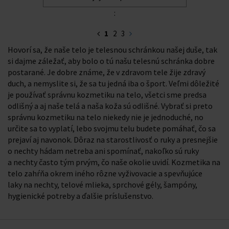
:
1
2
3
Hovorí sa, že naše telo je telesnou schránkou našej duše, tak
si dajme záležať, aby bolo o tú našu telesnú schránka dobre
postarané. Je dobre známe, že v zdravom tele žije zdravý
duch, a nemyslite si, že sa tu jedná iba o šport. Veľmi dôležité
je používať správnu kozmetiku na telo, všetci sme predsa
odlišný a aj naše telá a naša koža sú odlišné. Vybrať si preto
správnu kozmetiku na telo niekedy nie je jednoduché, no
určite sa to vyplatí, lebo svojmu telu budete pomáhať, čo sa
prejaví aj navonok. Dôraz na starostlivosť o ruky a presnejšie
o nechty hádam netreba ani spomínať, nakoľko sú ruky
a nechty často tým prvým, čo naše okolie uvidí. Kozmetika na
telo zahŕňa okrem iného rôzne vyživovacie a spevňujúce
laky na nechty, telové mlieka, sprchové gély, šampóny,
hygienické potreby a ďalšie príslušenstvo.