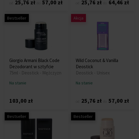
25,76 zł
57,00 zł
25,76 zł
64,46 zł
od
do
od
do
Bestseller
Akcja
Giorgio Armani Black Code
Wild Coconut & Vanilla
Dezodorant w sztyfcie
Deostick
75ml - Deostick - Mężczyzn
Deostick - Unisex
Na stanie
Na stanie
103,00 zł
25,76 zł
57,00 zł
od
do
Bestseller
Bestseller