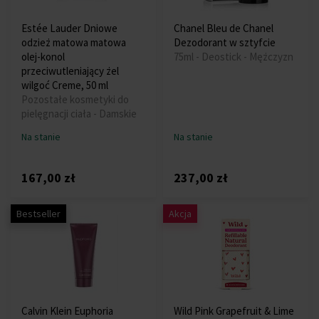
Estée Lauder Dniowe
Chanel Bleu de Chanel
odzież matowa matowa
Dezodorant w sztyfcie
olej-konol
75ml - Deostick - Mężczyzn
przeciwutleniający żel
wilgoć Creme, 50 ml
Pozostałe kosmetyki do
pielęgnacji ciała - Damskie
Na stanie
Na stanie
167,00 zł
237,00 zł
Bestseller
Akcja
Calvin Klein Euphoria
Wild Pink Grapefruit & Lime