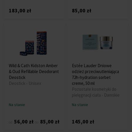
183,00 zł
85,00 zł
Wild & Cath Kidston Amber
Estée Lauder Dniowe
& Oud Refillable Deodorant
odzież przeciwutleniająca
Deostick
72h-hydration sorbet
Deostick - Unisex
creme, 50 ml
Pozostałe kosmetyki do
pielęgnacji ciała - Damskie
Na stanie
Na stanie
56,00 zł
85,00 zł
145,00 zł
od
do