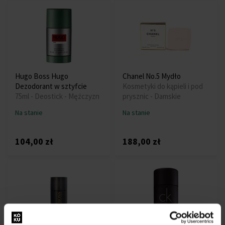
Hugo Boss Hugo
Chanel No.5 Mydło
Dezodorant w sztyfcie
Kosmetyki do kąpieli i pod
75ml - Deostick - Mężczyzn
prysznic - Damskie
Na stanie
Na stanie
104,00 zł
188,00 zł