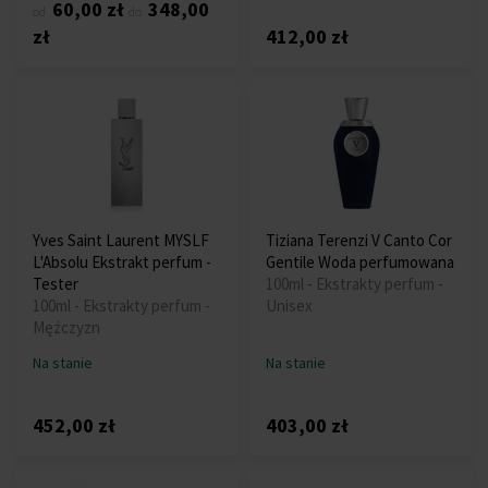
60,00 zł
348,00
od
do
zł
412,00 zł
Yves Saint Laurent MYSLF
Tiziana Terenzi V Canto Cor
L'Absolu Ekstrakt perfum -
Gentile Woda perfumowana
Tester
100ml - Ekstrakty perfum -
100ml - Ekstrakty perfum -
Unisex
Mężczyzn
Na stanie
Na stanie
452,00 zł
403,00 zł