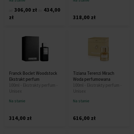
Na stanie
Na stanie
306,00 zł
434,00
od
do
zł
318,00 zł
Franck Boclet Woodstock
Tiziana Terenzi Mirach
Ekstrakt perfum
Woda perfumowana
100ml - Ekstrakty perfum -
100ml - Ekstrakty perfum -
Unisex
Unisex
Na stanie
Na stanie
314,00 zł
616,00 zł