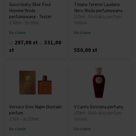
Gucci Guilty Elixir Pour
Tiziana Terenzi Laudano
Homme Woda
Nero Woda perfumowana
perfumowana - Tester
100ml - Ekstrakty perfum -
Z 60ml - do 60ml
Unisex
Na stanie
Na stanie
297,00 zł
531,00
od
do
zł
550,00 zł
Versace Eros Najim Ekstrakt
V Canto Stricnina perfumy
perfum
100ml - Ekstrakty perfum -
Z 5ml - do 100ml
Unisex
Na stanie
Na stanie