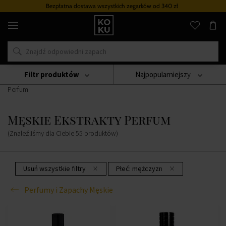
Bezpłatna dostawa wszystkich zegarków
od 340 zł
Oryginalne
perfumy
i
zegarki
w
jednym
miejscu
Filtr produktów
Najpopularniejszy
Perfumy
Perfumy I Zapachy Męskie
Męskie Ekstrakty
Perfum
Męskie Ekstrakty Perfum
(Znaleźliśmy dla Ciebie
55
produktów
)
Usuń wszystkie filtry
Płeć:
mężczyzn
Perfumy i Zapachy Męskie