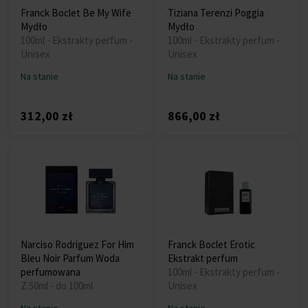
Franck Boclet Be My Wife
Tiziana Terenzi Poggia
Mydło
Mydło
100ml - Ekstrakty perfum -
100ml - Ekstrakty perfum -
Unisex
Unisex
Na stanie
Na stanie
312,00 zł
866,00 zł
Narciso Rodriguez For Him
Franck Boclet Erotic
Bleu Noir Parfum Woda
Ekstrakt perfum
perfumowana
100ml - Ekstrakty perfum -
Z 50ml - do 100ml
Unisex