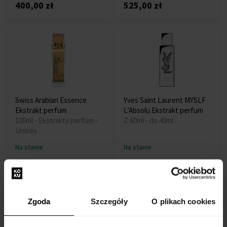
400,00 zł
525,00 zł
Swiss Arabian Essence
Yves Saint Laurent MYSLF
Ekstrakt perfum
L’Absolu Ekstrakt perfum
100ml - Ekstrakty perfum -
Z 60ml - do 40ml
Unisex
Na stanie
Na stanie
381,00 zł
395,00
od
do
319,00 zł
zł
Zgoda
Szczegóły
O plikach cookies