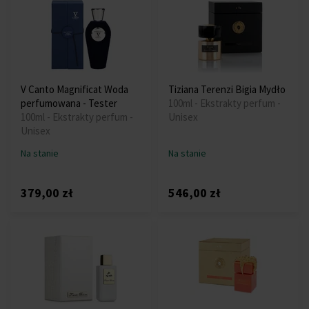
V Canto Magnificat Woda
Tiziana Terenzi Bigia Mydło
perfumowana - Tester
100ml - Ekstrakty perfum -
100ml - Ekstrakty perfum -
Unisex
Unisex
Na stanie
Na stanie
379,00 zł
546,00 zł