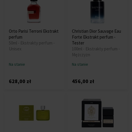
Orto Parisi Terroni Ekstrakt
Christian Dior Sauvage Eau
perfum
Forte Ekstrakt perfum -
50ml - Ekstrakty perfum -
Tester
Unisex
100ml - Ekstrakty perfum -
Mężczyzn
Na stanie
Na stanie
628,00 zł
456,00 zł