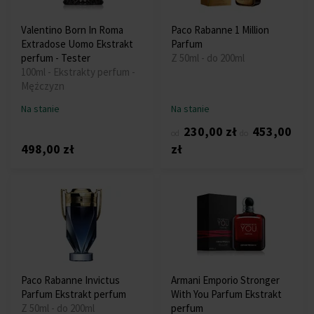
Valentino Born In Roma
Paco Rabanne 1 Million
Extradose Uomo Ekstrakt
Parfum
perfum - Tester
Z 50ml - do 200ml
100ml - Ekstrakty perfum -
Mężczyzn
Na stanie
Na stanie
230,00 zł
453,00
od
do
498,00 zł
zł
Paco Rabanne Invictus
Armani Emporio Stronger
Parfum Ekstrakt perfum
With You Parfum Ekstrakt
Z 50ml - do 200ml
perfum