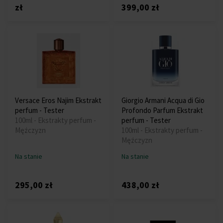
zł
399,00 zł
Versace Eros Najim Ekstrakt
Giorgio Armani Acqua di Gio
perfum - Tester
Profondo Parfum Ekstrakt
100ml - Ekstrakty perfum -
perfum - Tester
Mężczyzn
100ml - Ekstrakty perfum -
Mężczyzn
Na stanie
Na stanie
295,00 zł
438,00 zł