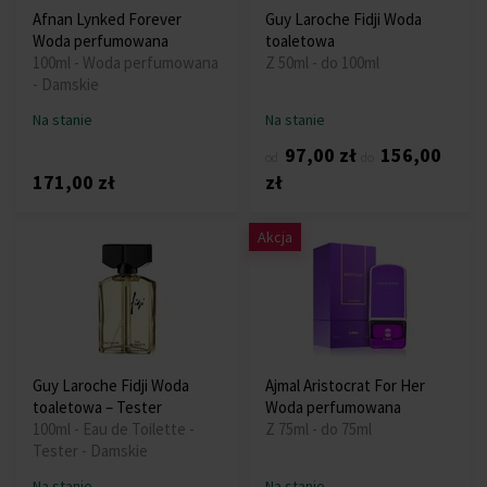
Afnan Lynked Forever
Guy Laroche Fidji Woda
Woda perfumowana
toaletowa
100ml - Woda perfumowana
Z 50ml - do 100ml
- Damskie
Na stanie
Na stanie
97,00 zł
156,00
od
do
171,00 zł
zł
Akcja
Guy Laroche Fidji Woda
Ajmal Aristocrat For Her
toaletowa – Tester
Woda perfumowana
100ml - Eau de Toilette -
Z 75ml - do 75ml
Tester - Damskie
Na stanie
Na stanie