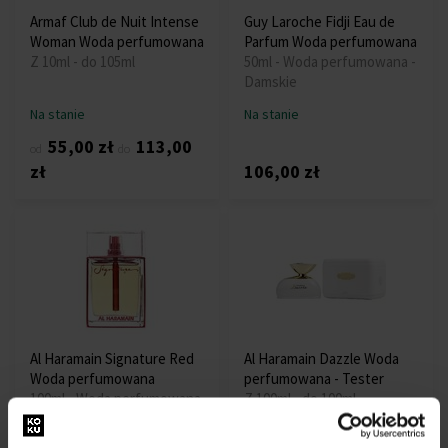
Armaf Club de Nuit Intense
Guy Laroche Fidji Eau de
Woman Woda perfumowana
Parfum Woda perfumowana
Z 10ml - do 105ml
50ml - Woda perfumowana -
Damskie
Na stanie
Na stanie
55,00 zł
113,00
od
do
zł
106,00 zł
Al Haramain Signature Red
Al Haramain Dazzle Woda
Woda perfumowana
perfumowana - Tester
100ml - Woda perfumowana
Z 100ml - do 100ml
- Damskie