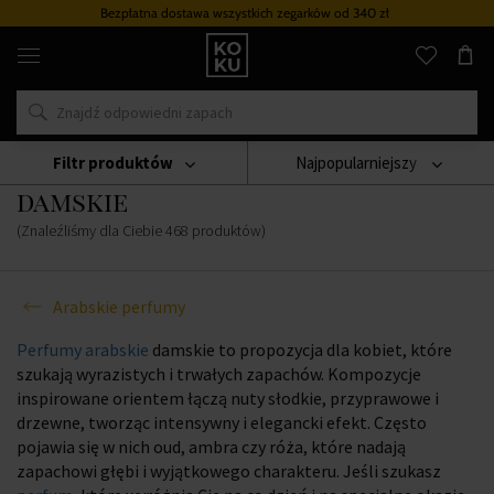
Bezpłatna dostawa wszystkich zegarków
od 340 zł
Oryginalne
perfumy
i
zegarki
w
jednym
miejscu
Filtr produktów
Najpopularniejszy
Perfumy arabskie i orientalne
damskie
(Znaleźliśmy dla Ciebie
468
produktów
)
Arabskie perfumy
Perfumy arabskie
damskie to propozycja dla kobiet, które
szukają wyrazistych i trwałych zapachów. Kompozycje
inspirowane orientem łączą nuty słodkie, przyprawowe i
drzewne, tworząc intensywny i elegancki efekt. Często
pojawia się w nich oud, ambra czy róża, które nadają
zapachowi głębi i wyjątkowego charakteru. Jeśli szukasz