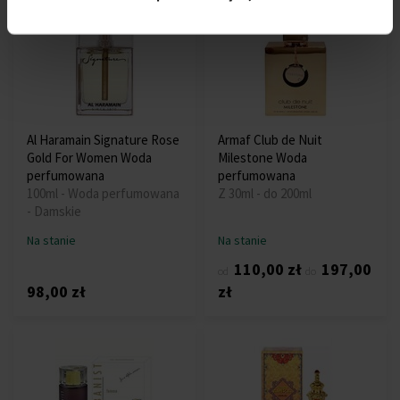
Al Haramain Signature Rose
Armaf Club de Nuit
Gold For Women Woda
Milestone Woda
perfumowana
perfumowana
100ml - Woda perfumowana
Z 30ml - do 200ml
- Damskie
Na stanie
Na stanie
110,00 zł
197,00
od
do
98,00 zł
zł