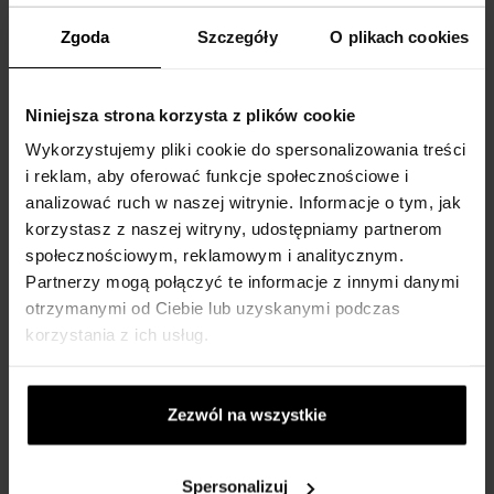
Na stanie
Na stanie
Zgoda
Szczegóły
93,00 zł
O plikach cookies
121,00
od
do
103,00 zł
zł
Niniejsza strona korzysta z plików cookie
Wykorzystujemy pliki cookie do spersonalizowania treści
i reklam, aby oferować funkcje społecznościowe i
analizować ruch w naszej witrynie. Informacje o tym, jak
korzystasz z naszej witryny, udostępniamy partnerom
społecznościowym, reklamowym i analitycznym.
Al Haramain Junoon Rose
Al Haramain Najm Noir Woda
Partnerzy mogą połączyć te informacje z innymi danymi
Pour Femme Woda
perfumowana
otrzymanymi od Ciebie lub uzyskanymi podczas
perfumowana
18ml - Woda perfumowana -
korzystania z ich usług.
75ml - Woda perfumowana -
Damskie
Damskie
Na stanie
Na stanie
Zezwól na wszystkie
180,00 zł
167,00 zł
Spersonalizuj