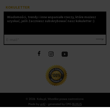
KOKULETTER
Wiadomości, trendy i inne wspaniałe rzeczy, które możesz
uzyskać, jeśli Zaczniesz subskrybować nasz kokuletter :)
E-mail*
©
2026 Koku.pl, Wszelkie prawa zastrzeżone.
Made by
ui42
- generated by CMS
BUXUS