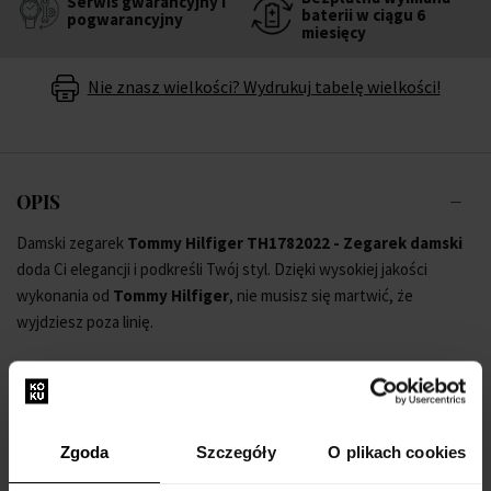
Serwis gwarancyjny i
baterii w ciągu 6
pogwarancyjny
miesięcy
Nie znasz wielkości? Wydrukuj tabelę wielkości!
OPIS
Damski zegarek
Tommy Hilfiger TH1782022 - Zegarek damski
doda Ci elegancji i podkreśli Twój styl. Dzięki wysokiej jakości
wykonania od
Tommy Hilfiger
, nie musisz się martwić, że
wyjdziesz poza linię.
Gwarantujemy 100% oryginalny towar i darmową wymianę baterii w
ciągu 6 miesięcy. W pełni popieramy produkty z naszej oferty.
Zgoda
Szczegóły
O plikach cookies
Nie czekaj więc i wzmocnij swój styl dzięki zegarkowi na rękę
Tommy Hilfiger TH1782022 - Zegarek damski
.