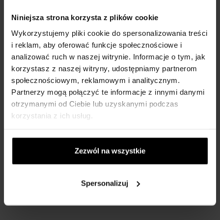
Charakterystyka:

Niniejsza strona korzysta z plików cookie
Wykorzystujemy pliki cookie do spersonalizowania treści
Marka: TOMMY HILFIGER

Wyświetlanie czasu: analogowe

i reklam, aby oferować funkcje społecznościowe i
Styl: elegancki

analizować ruch w naszej witrynie. Informacje o tym, jak
Twarz. okrągły

korzystasz z naszej witryny, udostępniamy partnerom
Materiał paska: skóra

Wodoodporność: 30 m

społecznościowym, reklamowym i analitycznym.
Gwarancja: 24 miesiące

Partnerzy mogą połączyć te informacje z innymi danymi
Materiał szklany: mineralny

otrzymanymi od Ciebie lub uzyskanymi podczas
Napęd: akumulator - kwarc

Determinacja. kobiety

korzystania z ich usług.
Kolor tarczy. różowy

Kolor paska: biały
Zezwól na wszystkie
Spersonalizuj