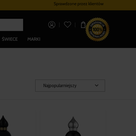
Sprawdzone przez klientów
Program lojalnościowy
Bezpłatna dostaw
0,00 zł
ŚWIECE
MARKI
Najpopularniejszy