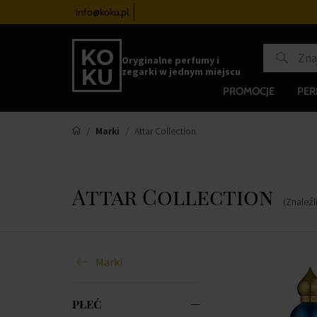
zegarków
od 340 zł
info@koku.pl
Program lojalnościowy
Oryginalne perfumy i
zegarki w jednym miejscu
PROMOCJE
PE
Marki
Attar Collection
Attar Collection
(Znaleźl
Marki
PŁEĆ