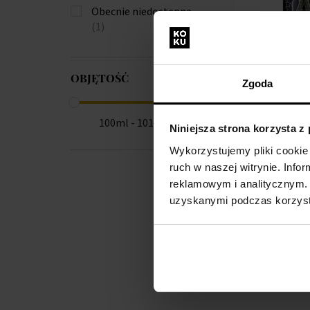
Obecnie niedostępne
(1)
OBJĘTOŚĆ
Attar Collectio
Zgoda
Night Woda p
100ml - Woda 
100ml - 101ml
Unisex
Niniejsza strona korzysta z
Wykorzystujemy pliki cookie 
Na stanie
ruch w naszej witrynie. Inf
reklamowym i analitycznym. 
360,00 zł
uzyskanymi podczas korzysta