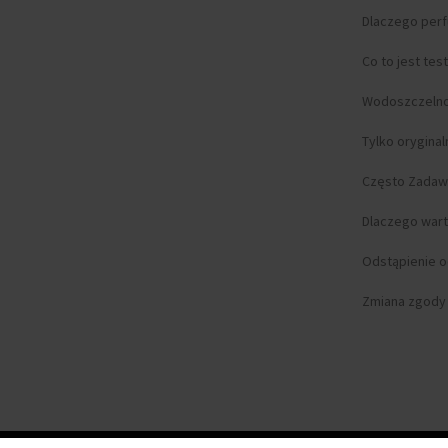
Dlaczego per
Co to jest tes
Wodoszczeln
Tylko orygina
Często Zadaw
Dlaczego wart
Odstąpienie 
Zmiana zgody n