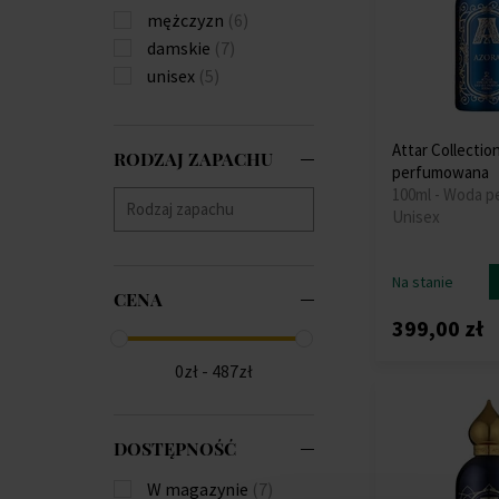
mężczyzn
(6)
damskie
(7)
unisex
(5)
Attar Collecti
RODZAJ ZAPACHU
perfumowana
100ml - Woda 
Unisex
Na stanie
CENA
399,00 zł
0zł - 487zł
DOSTĘPNOŚĆ
W magazynie
(7)