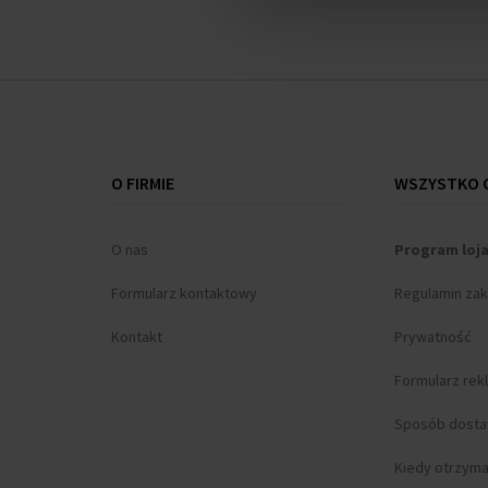
O FIRMIE
WSZYSTKO O
O nas
Program loj
Formularz kontaktowy
Regulamin za
Kontakt
Prywatność
Formularz rek
Sposób dost
Kiedy otrzym