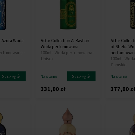
on Azora Woda
Attar Collection Al Rayhan
Attar Collec
Woda perfumowana
of Sheba Wo
perfumowana -
100ml - Woda perfumowana -
perfumowan
Unisex
100ml - Wod
Damskie
Szczegół
Szczegół
Na stanie
Na stanie
331,00 zł
377,00 z