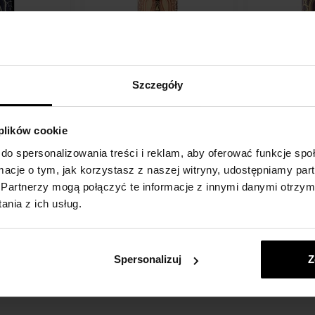
n Khaltat
Attar Collection Fleur De
Attar Collect
Szczegóły
erfumowana
Santal Woda perfumowana
Solomon Wo
perfumowana -
100ml - Woda perfumowana -
perfumowan
Unisex
100ml - Wod
 plików cookie
Unisex
do spersonalizowania treści i reklam, aby oferować funkcje sp
Szczegół
Szczegół
Na stanie
Na stanie
ormacje o tym, jak korzystasz z naszej witryny, udostępniamy p
Partnerzy mogą połączyć te informacje z innymi danymi otrzym
294,00 zł
247,00 z
nia z ich usług.
Spersonalizuj
Z
: