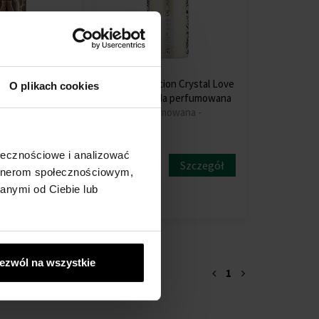
ion King
Attar Collection Crystal Love
O plikach cookies
da
For Her Woda perfumowana
a
Woda perfumowana -
a perfumowana -
Damskie
ołecznościowe i analizować
Obecnie
Szczegół
Szczegół
niedostępne
artnerom społecznościowym,
anymi od Ciebie lub
ł
ezwól na wszystkie
1