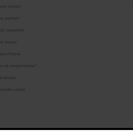
fumy od nas?
ter perfum?
ość zegarków
lne towary
ane Pytania
o się zarejestrować?
od umowy
a pliki cookie