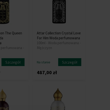
tion The Queen
Attar Collection Crystal Love
da
For Him Woda perfumowana
a
100ml - Woda perfumowana -
a perfumowana -
Mężczyzn
Szczegół
Szczegół
Na stanie
ł
487,00 zł