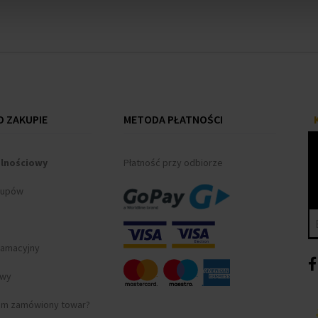
 ZAKUPIE
METODA PŁATNOŚCI
alnościowy
Płatność przy odbiorze
kupów
lamacyjny
awy
am zamówiony towar?