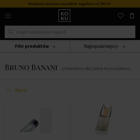
zystkich zegarków
od 340 zł
Program lojaln
Oryginalne
perfumy
i
zegarki
w
jednym
miejscu
Filtr produktów
Najpopularniejszy
Marki
Bruno Banani
Bruno Banani
(Znaleźliśmy dla Ciebie
46
produktów
)
Marki