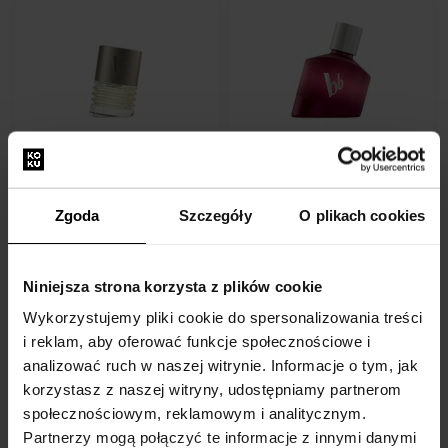
Bruno Banani Man - New
Bruno Banani Loyal Man -
Look Woda toaletowa
New Look Woda po goleniu
Z 30ml - do 50ml
30ml - Woda perfumowana -
Mężczyzn
Zgoda
Szczegóły
O plikach cookies
Na stanie
Na stanie
Niniejsza strona korzysta z plików cookie
61,00 zł
62,00 zł
82,00 zł
od
do
Wykorzystujemy pliki cookie do spersonalizowania treści
i reklam, aby oferować funkcje społecznościowe i
analizować ruch w naszej witrynie. Informacje o tym, jak
korzystasz z naszej witryny, udostępniamy partnerom
społecznościowym, reklamowym i analitycznym.
Partnerzy mogą połączyć te informacje z innymi danymi