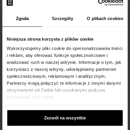
Zgoda
Szczegóły
O plikach cookies
Niniejsza strona korzysta z plików cookie
Byredo Blanche Eau de
Byredo Bal d'Afrique Woda
Wykorzystujemy pliki cookie do spersonalizowania treści
Parfum Woda perfumowana
perfumowana
i reklam, aby oferować funkcje społecznościowe i
100ml - Woda perfumowana
50ml - Woda perfumowana -
analizować ruch w naszej witrynie. Informacje o tym, jak
- Damskie
Unisex
korzystasz z naszej witryny, udostępniamy partnerom
Na stanie
Na stanie
społecznościowym, reklamowym i analitycznym.
Partnerzy mogą połączyć te informacje z innymi danymi
928,00 zł
690,00 zł
otrzymanymi od Ciebie lub uzyskanymi podczas
korzystania z ich usług.
Zezwól na wszystkie