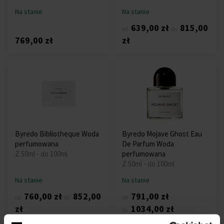
Na stanie
Na stanie
639,00 zł
815,00
od
do
769,00 zł
zł
Byredo Bibliotheque Woda
Byredo Mojave Ghost Eau
perfumowana
De Parfum Woda
Z 50ml - do 100ml
perfumowana
Z 50ml - do 100ml
Na stanie
Na stanie
760,00 zł
852,00
791,00 zł
od
do
od
zł
1034,00 zł
do