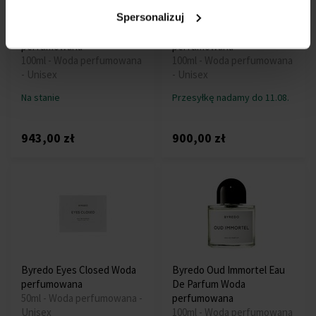
Spersonalizuj
Byredo Animalique Woda
Byredo Rose Noir Woda
perfumowana
perfumowana
100ml - Woda perfumowana
100ml - Woda perfumowana
- Unisex
- Unisex
Na stanie
Przesyłkę nadamy do 11.08.
943,00 zł
900,00 zł
Byredo Eyes Closed Woda
Byredo Oud Immortel Eau
perfumowana
De Parfum Woda
50ml - Woda perfumowana -
perfumowana
Unisex
100ml - Woda perfumowana