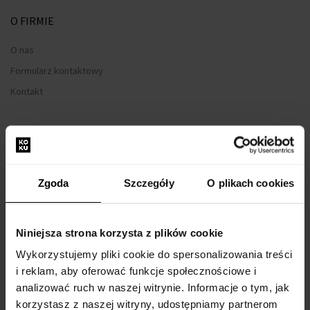
O FIRMIE
O nas
Formularz kontaktowy
Kontakt
WSZYSTKO O ZAKUPIE
Program lojalnościowy
Regulamin zakupów
Zgoda
Szczegóły
O plikach cookies
Prywatność
Formularz reklamacyjny
Niniejsza strona korzysta z plików cookie
Sposób dostawy
Wykorzystujemy pliki cookie do spersonalizowania treści
Kiedy otrzymam zamówiony towar?
i reklam, aby oferować funkcje społecznościowe i
Dlaczego perfumy od nas?
analizować ruch w naszej witrynie. Informacje o tym, jak
korzystasz z naszej witryny, udostępniamy partnerom
Co to jest tester perfum?