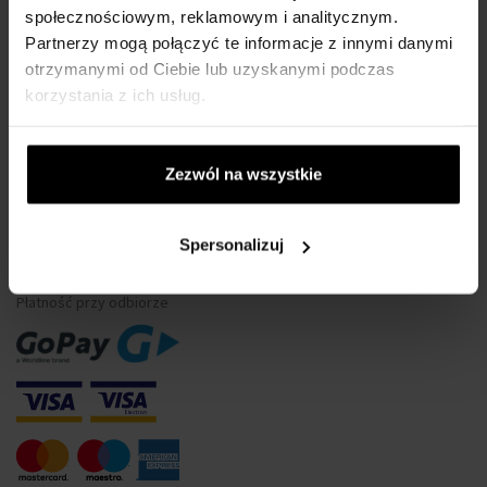
społecznościowym, reklamowym i analitycznym.
Wodoszczelność zegarków
Partnerzy mogą połączyć te informacje z innymi danymi
Tylko oryginalne towary
otrzymanymi od Ciebie lub uzyskanymi podczas
Często Zadawane Pytania
korzystania z ich usług.
Dlaczego warto się zarejestrować?
Odstąpienie od umowy
Zezwól na wszystkie
Zmiana zgody na pliki cookie
Spersonalizuj
METODA PŁATNOŚCI
Płatność przy odbiorze