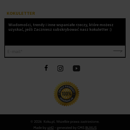
KOKULETTER
Wiadomości, trendy i inne wspaniałe rzeczy, które możesz
uzyskać, jeśli Zaczniesz subskrybować nasz kokuletter :)
E-mail*
©
2026 Koku.pl, Wszelkie prawa zastrzeżone.
Made by
ui42
- generated by CMS
BUXUS