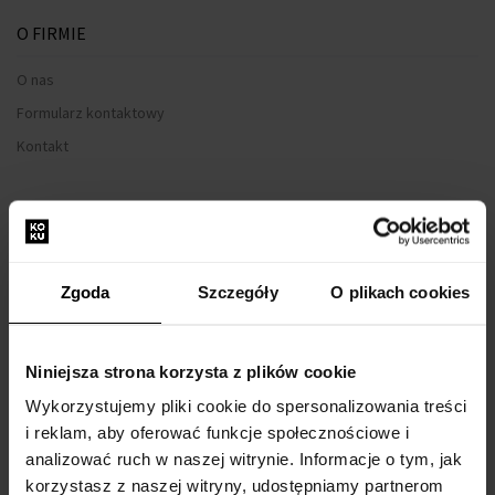
O FIRMIE
O nas
Formularz kontaktowy
Kontakt
WSZYSTKO O ZAKUPIE
Program lojalnościowy
Regulamin zakupów
Zgoda
Szczegóły
O plikach cookies
Prywatność
Formularz reklamacyjny
Niniejsza strona korzysta z plików cookie
Sposób dostawy
Wykorzystujemy pliki cookie do spersonalizowania treści
Kiedy otrzymam zamówiony towar?
i reklam, aby oferować funkcje społecznościowe i
Dlaczego perfumy od nas?
analizować ruch w naszej witrynie. Informacje o tym, jak
korzystasz z naszej witryny, udostępniamy partnerom
Co to jest tester perfum?