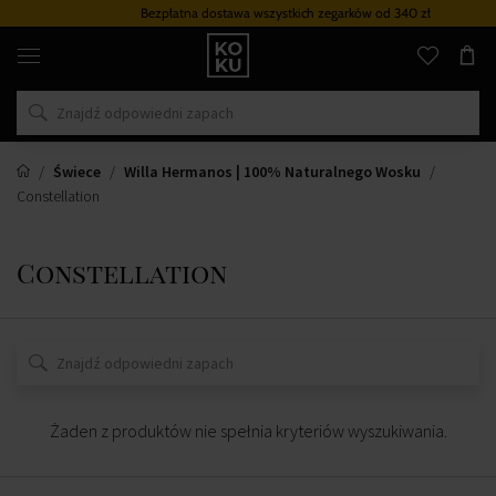
Bezpłatna dostawa wszystkich zegarków
od 340 zł
Oryginalne
perfumy
i
zegarki
w
jednym
miejscu
Świece
Willa Hermanos | 100% Naturalnego Wosku
Constellation
Constellation
Żaden z produktów nie spełnia kryteriów wyszukiwania.