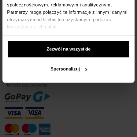
społecznościowym, reklamowym i analitycznym.
Wodoszczelność zegarków
Partnerzy mogą połączyć te informacje z innymi danymi
Tylko oryginalne towary
otrzymanymi od Ciebie lub uzyskanymi podczas
Często Zadawane Pytania
korzystania z ich usług.
Dlaczego warto się zarejestrować?
Odstąpienie od umowy
Zezwól na wszystkie
Zmiana zgody na pliki cookie
Spersonalizuj
METODA PŁATNOŚCI
Płatność przy odbiorze