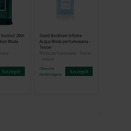
Instinct 20th
David Beckham Infinite
ition Woda
Acqua Woda perfumowana -
Tester
wana -
Woda perfumowana - Tester
- Unisex
Obecnie
Szczegół
Szczegół
niedostępne
: