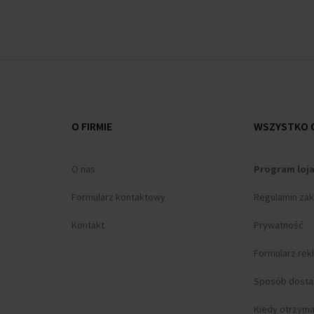
O FIRMIE
WSZYSTKO O
O nas
Program loj
Formularz kontaktowy
Regulamin za
Kontakt
Prywatność
Formularz rek
Sposób dost
Kiedy otrzym