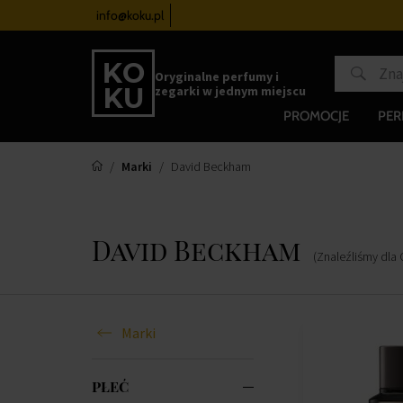
zegarków
od 340 zł
info@koku.pl
Program lojalnościowy
Oryginalne perfumy i
zegarki w jednym miejscu
PROMOCJE
PE
Marki
David Beckham
David Beckham
(Znaleźliśmy dla 
Marki
PŁEĆ