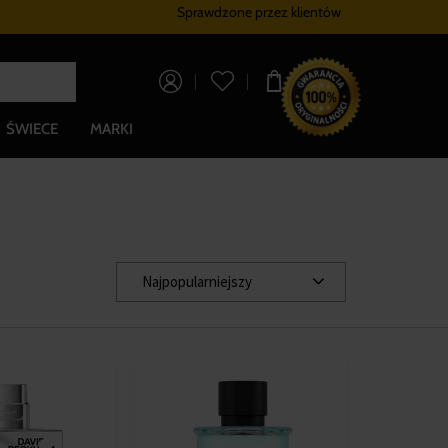
Sprawdzone przez klientów
Program lojalnościowy
Bezpłatna dostaw
0,00 zł
ŚWIECE
MARKI
Najpopularniejszy