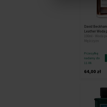
David Beckham 
Leather Woda
100ml - Woda 
Mężczyzn
Przesyłkę
nadamy do
11.08.
64,00 zł