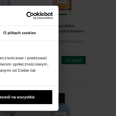
m Classic Blue
David Beckham Amber
tte Woda
Breeze Woda perfumowana
O plikach cookies
- Tester
00ml
100ml - Woda perfumowana -
Mężczyzn
Przesyłkę
ołecznościowe i analizować
Szczegół
Szczegół
nadamy do
artnerom społecznościowym,
11.08.
anymi od Ciebie lub
68,00 zł
63,00 zł
do
ezwól na wszystkie