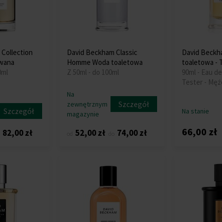
Collection
David Beckham Classic
David Beckh
wana
Homme Woda toaletowa
toaletowa - 
0ml
Z 50ml - do 100ml
90ml - Eau de
Tester - Męż
Na
Szczegół
zewnętrznym
Szczegół
Na stanie
magazynie
66,00 zł
82,00 zł
52,00 zł
74,00 zł
od
do