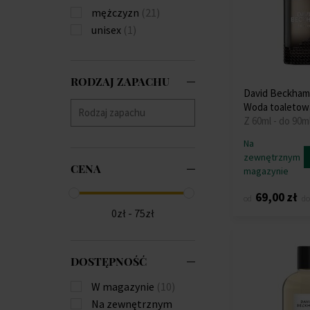
mężczyzn
(21)
unisex
(1)
RODZAJ ZAPACHU
David Beckha
Woda toaletow
Z 60ml - do 90m
Na
zewnętrznym
CENA
magazynie
69,00 zł
od
do
0zł - 75zł
DOSTĘPNOŚĆ
W magazynie
(10)
Na zewnętrznym