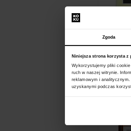
David Beckham 
de Parfum Wod
Zgoda
perfumowana
75ml - Woda p
Mężczyzn
Niniejsza strona korzysta z
Przesyłkę
Wykorzystujemy pliki cookie 
nadamy do
ruch w naszej witrynie. Inf
11.08.
reklamowym i analitycznym. 
67,00 zł
uzyskanymi podczas korzysta