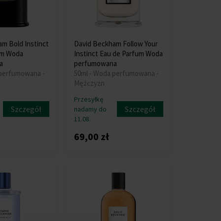
m Bold Instinct
David Beckham Follow Your
um Woda
Instinct Eau de Parfum Woda
a
perfumowana
 perfumowana -
50ml - Woda perfumowana -
Mężczyzn
Przesyłkę
Szczegół
Szczegół
nadamy do
11.08.
69,00 zł