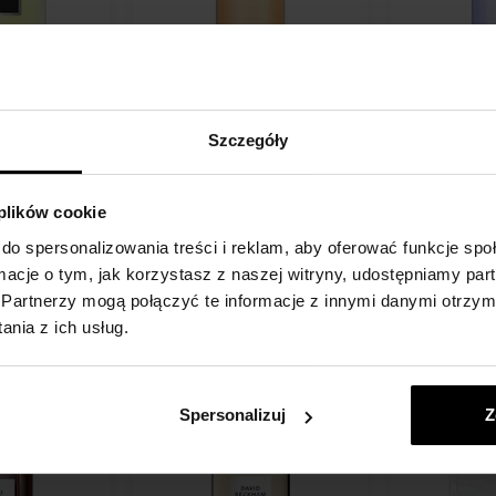
Instinct Eau
David Beckham Classic Eau
David Beckha
a
de Toilette Woda toaletowa
Eau de Toile
Szczegóły
Z 50ml - do 100ml
toaletowa
erfumowana -
Z 50ml - do 1
 plików cookie
Przesyłkę
Przesyłkę
do spersonalizowania treści i reklam, aby oferować funkcje sp
Szczegół
Szczegół
nadamy do
nadamy do
ormacje o tym, jak korzystasz z naszej witryny, udostępniamy p
11.08.
11.08.
Partnerzy mogą połączyć te informacje z innymi danymi otrzym
58,00 zł
65,00 zł
61,00 zł
od
do
od
nia z ich usług.
Spersonalizuj
Z