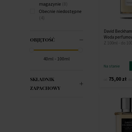
magazynie
(8)
Obecnie niedostępne
(4)
David Beckham 
Woda perfumo
OBJĘTOŚĆ
Z 100ml - do 10
40ml - 100ml
Na stanie
75,00 zł
SKŁADNIK
od
do
ZAPACHOWY