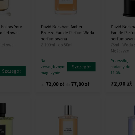
Follow Your
David Beckham Amber
David Beckha
toaletowa -
Breeze Eau de Parfum Woda
Eau de Parf
perfumowana
perfumowan
aletowa -
Z 100ml - do 50ml
75ml - Woda
Mężczyzn
Na
Przesyłkę
Szczegół
zewnętrznym
nadamy do
Szczegół
magazynie
11.08.
72,00 zł
72,00 zł
77,00 zł
od
do