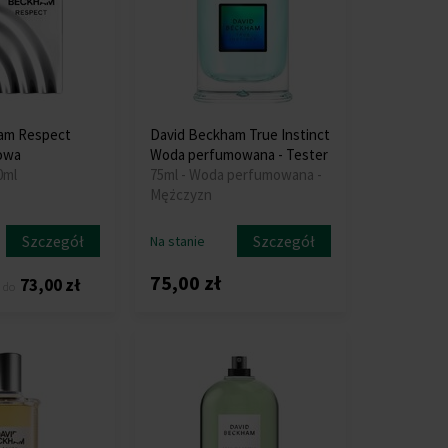
am Respect
David Beckham True Instinct
owa
Woda perfumowana - Tester
0ml
75ml - Woda perfumowana -
Mężczyzn
Szczegół
Szczegół
Na stanie
75,00 zł
73,00 zł
do