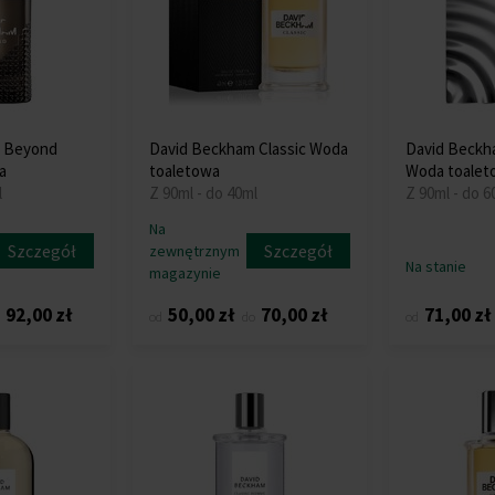
m Beyond
David Beckham Classic Woda
David Beckh
a
toaletowa
Woda toalet
l
Z 90ml - do 40ml
Z 90ml - do 6
Na
Szczegół
Szczegół
zewnętrznym
Na stanie
magazynie
92,00 zł
50,00 zł
70,00 zł
71,00 zł
od
do
od