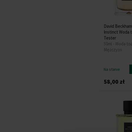
David Beckham 
Instinct Woda 
Tester
50ml - Woda to
Mężczyzn
Na stanie
58,00 zł