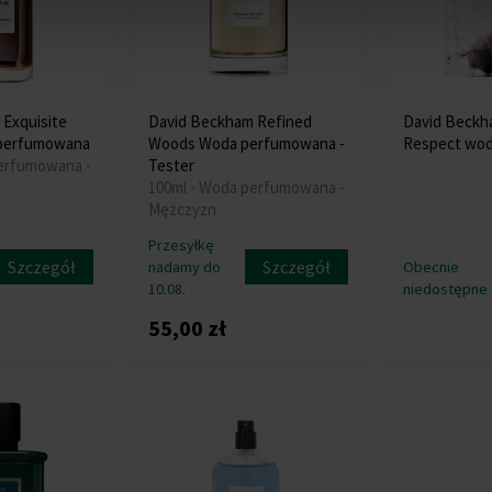
Exquisite
David Beckham Refined
David Beckh
 perfumowana
Woods Woda perfumowana -
Respect wod
perfumowana -
Tester
100ml - Woda perfumowana -
Mężczyzn
Przesyłkę
Szczegół
Szczegół
nadamy do
Obecnie
10.08.
niedostępne
55,00 zł