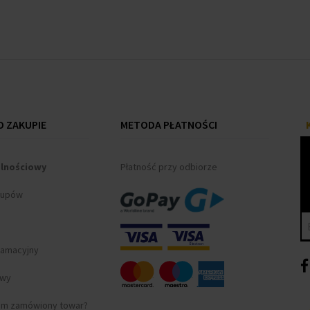
 ZAKUPIE
METODA PŁATNOŚCI
alnościowy
Płatność przy odbiorze
kupów
lamacyjny
awy
am zamówiony towar?