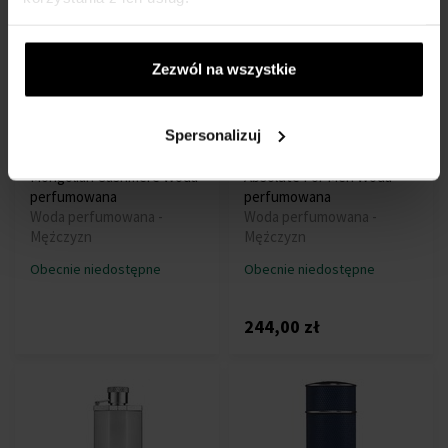
Zezwól na wszystkie
Spersonalizuj
Dunhill Signature Collection
Dunhill London Icon
Mongolian Cashmere Woda
Absolute For Men Woda
perfumowana
perfumowana
Woda perfumowana -
Woda perfumowana -
Mężczyzn
Mężczyzn
Obecnie niedostępne
Obecnie niedostępne
244,00 zł