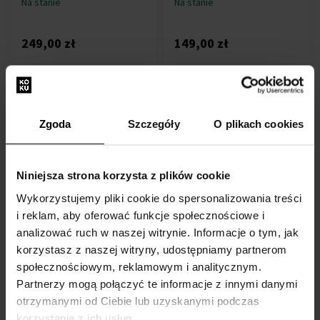
Na stanie
Na stanie
249,00 zł
149,00 zł
Zgoda
Szczegóły
O plikach cookies
Niniejsza strona korzysta z plików cookie
Dunhill Driven Eau De
Dunhill Signature Collection
Parfum Woda perfumowana
Nordic Fougere Woda
Wykorzystujemy pliki cookie do spersonalizowania treści
60ml - Woda perfumowana -
perfumowana
i reklam, aby oferować funkcje społecznościowe i
Mężczyzn
100ml - Woda perfumowana
analizować ruch w naszej witrynie. Informacje o tym, jak
- Mężczyzn
korzystasz z naszej witryny, udostępniamy partnerom
Przesyłkę nadamy do 13.08.
Przesyłkę nadamy do 13.08.
społecznościowym, reklamowym i analitycznym.
Partnerzy mogą połączyć te informacje z innymi danymi
73,00 zł
252,00 zł
otrzymanymi od Ciebie lub uzyskanymi podczas
korzystania z ich usług.