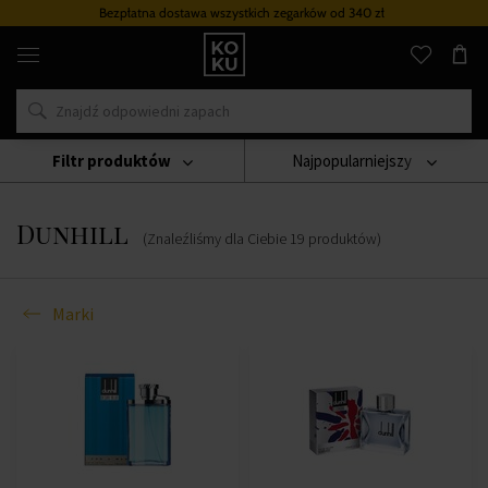
Bezpłatna dostawa wszystkich zegarków
od 340 zł
Oryginalne
perfumy
i
zegarki
w
jednym
miejscu
Filtr produktów
Najpopularniejszy
Marki
Dunhill
Dunhill
(Znaleźliśmy dla Ciebie
19
produktów
)
Marki