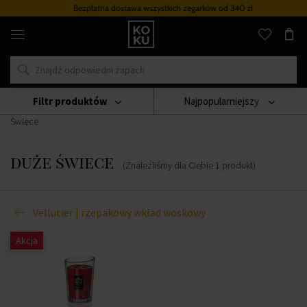
Bezpłatna dostawa wszystkich zegarków
od 340 zł
Oryginalne
perfumy
i
zegarki
w
jednym
miejscu
Filtr produktów
Najpopularniejszy
Świece
Vellutier | Rzepakowy Wkład Woskowy
Duże
Świece
duże świece
(Znaleźliśmy dla Ciebie
1
produkt
)
Vellutier | rzepakowy wkład woskowy
Akcja