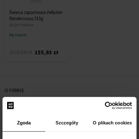
Świeca zapachowa Vellutier
Rendezvous 515g
duże świece
Na stanie
173,25 zł
155,93 zł
O FIRMIE
O nas
Formularz kontaktowy
Kontakt
Zgoda
Szczegóły
O plikach cookies