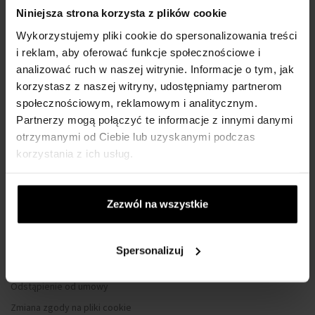
WSZYSTKO O ZAKUPIE
Niniejsza strona korzysta z plików cookie
Program lojalnościowy
Wykorzystujemy pliki cookie do spersonalizowania treści
i reklam, aby oferować funkcje społecznościowe i
Regulamin zakupów
analizować ruch w naszej witrynie. Informacje o tym, jak
Prywatność
korzystasz z naszej witryny, udostępniamy partnerom
Formularz reklamacyjny
społecznościowym, reklamowym i analitycznym.
Sposób dostawy
Partnerzy mogą połączyć te informacje z innymi danymi
otrzymanymi od Ciebie lub uzyskanymi podczas
Kiedy otrzymam zamówiony towar?
korzystania z ich usług.
Dlaczego perfumy od nas?
Co to jest tester perfum?
Wodoszczelność zegarków
Zezwól na wszystkie
Tylko oryginalne towary
Często Zadawane Pytania
Spersonalizuj
Dlaczego warto się zarejestrować?
Odstąpienie od umowy
Zmiana zgody na pliki cookie