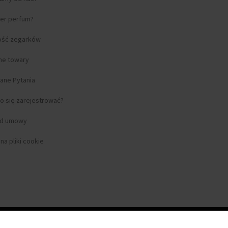
ter perfum?
ość zegarków
lne towary
ane Pytania
o się zarejestrować?
od umowy
a pliki cookie