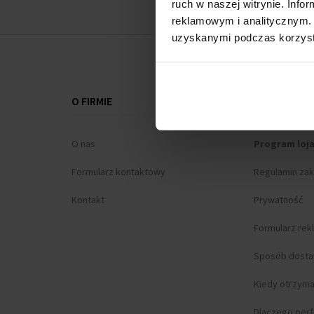
ruch w naszej witrynie. Inf
reklamowym i analitycznym. 
uzyskanymi podczas korzysta
O FIRMIE
WSZYSTKO O
O nas
Program loj
Formularz kontaktowy
Regulamin za
Kontakt
Prywatność
Formularz rek
Sposób dost
Kiedy otrzym
Dlaczego per