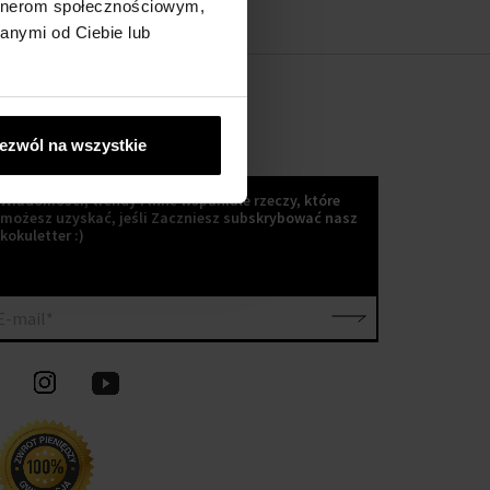
artnerom społecznościowym,
anymi od Ciebie lub
ezwól na wszystkie
KOKULETTER
Wiadomości, trendy i inne wspaniałe rzeczy, które
możesz uzyskać, jeśli Zaczniesz subskrybować nasz
kokuletter :)
E-mail*