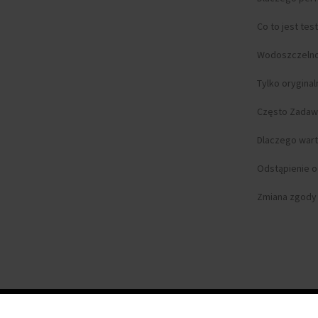
Co to jest tes
Wodoszczeln
Tylko orygina
Często Zadaw
Dlaczego wart
Odstąpienie 
Zmiana zgody n
©
2026 Koku.pl, Wszelkie prawa zastrzeżone.