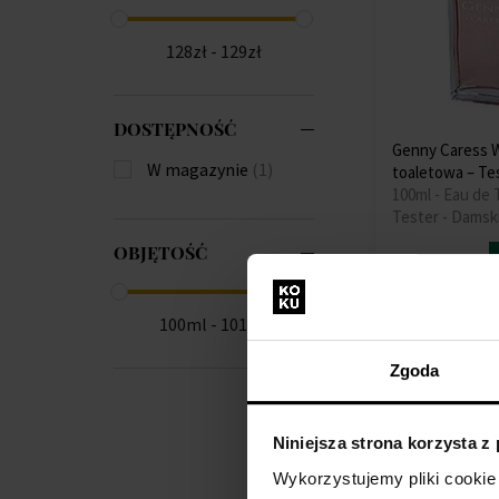
128zł - 129zł
DOSTĘPNOŚĆ
Genny Caress 
W magazynie
(1)
toaletowa – Te
100ml - Eau de T
Tester - Damsk
OBJĘTOŚĆ
Na stanie
128,00 zł
100ml - 101ml
Zgoda
Niniejsza strona korzysta z
Wykorzystujemy pliki cookie 