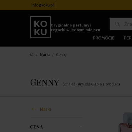
zegarków
od 340 zł
info@koku.pl
Program lojalnościowy
Oryginalne perfumy i
zegarki w jednym miejscu
PROMOCJE
PE
Marki
Genny
Genny
(Znaleźliśmy dla Ciebie
1
produkt
)
Marki
CENA