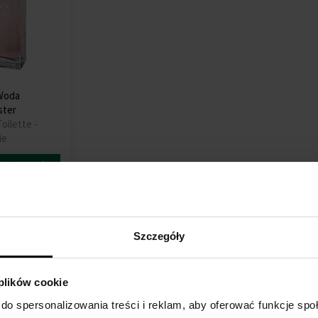
Woda
ster
oilette -
ie
Szczegół
Szczegóły
 plików cookie
do spersonalizowania treści i reklam, aby oferować funkcje sp