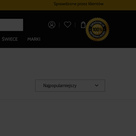
Sprawdzone przez klientów
Program lojalnościowy
Bezpłatna dostaw
0,00 zł
ŚWIECE
MARKI
Najpopularniejszy