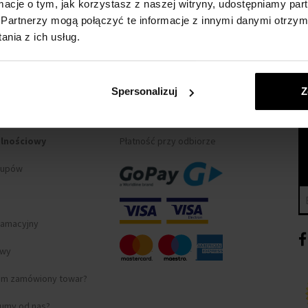
ormacje o tym, jak korzystasz z naszej witryny, udostępniamy p
Partnerzy mogą połączyć te informacje z innymi danymi otrzym
nia z ich usług.
Spersonalizuj
Z
 ZAKUPIE
METODA PŁATNOŚCI
alnościowy
Płatność przy odbiorze
kupów
lamacyjny
awy
am zamówiony towar?
fumy od nas?