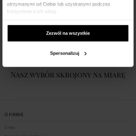
otrzymanymi od Ciebie lub uzyskanymi podczas
korzystania z ich usług.
DETALE
Zezwól na wszystkie
O MARCE
Spersonalizuj
Nasz wybór skrojony na miarę
O FIRMIE
O nas