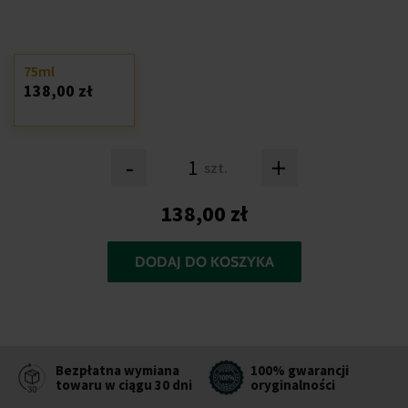
75ml
138,00 zł
-
+
szt.
138,00 zł
DODAJ DO KOSZYKA
Bezpłatna wymiana
100% gwarancji
towaru w ciągu 30 dni
oryginalności