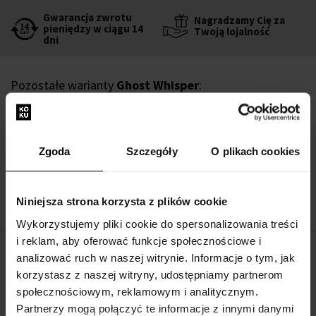
Gwarancja zwrotu
Nagradzamy Cię za
pieniędzy w ciągu 14
Twoją lojalność
dni
Pozostałe warianty
Ghost Whisper
:
Auraa Desire Whisper Woda perfumowana
100ml - Woda perfumowana - Unisex
Zgoda
Szczegóły
O plikach cookies
w magazynie
169,00 zł
Niniejsza strona korzysta z plików cookie
Wykorzystujemy pliki cookie do spersonalizowania treści
i reklam, aby oferować funkcje społecznościowe i
analizować ruch w naszej witrynie. Informacje o tym, jak
OPIS
korzystasz z naszej witryny, udostępniamy partnerom
społecznościowym, reklamowym i analitycznym.
Partnerzy mogą połączyć te informacje z innymi danymi