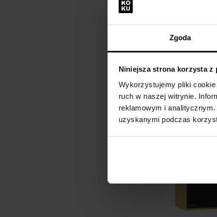
Gisada Donna 
Zgoda
toaletowa - Te
100ml - Woda t
Damskie
Niniejsza strona korzysta z
Na stanie
Wykorzystujemy pliki cookie 
252,00 zł
ruch w naszej witrynie. Inf
reklamowym i analitycznym. 
uzyskanymi podczas korzysta