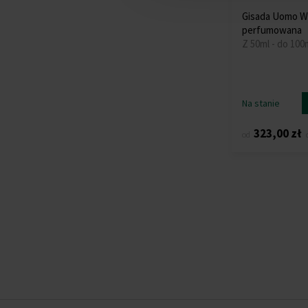
Gisada Uomo 
perfumowana
Z 50ml - do 100
Na stanie
323,00 zł
od