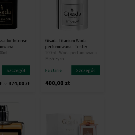
ssador Intense
Gisada Titanium Woda
mowana
perfumowana - Tester
00ml
100ml - Woda perfumowana -
Mężczyzn
Szczegół
Szczegół
Na stanie
400,00 zł
ł
374,00 zł
do