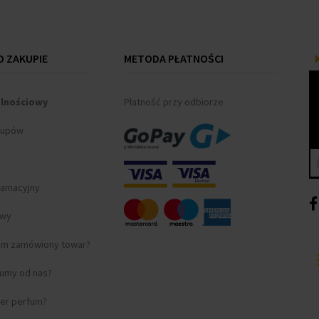
 ZAKUPIE
METODA PŁATNOŚCI
alnościowy
Płatność przy odbiorze
kupów
lamacyjny
awy
am zamówiony towar?
fumy od nas?
ter perfum?