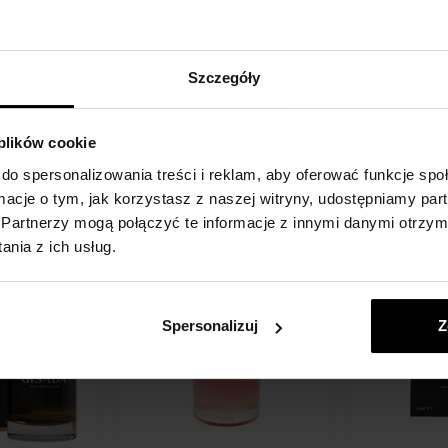
Woda
Gisada Ambassador Intense
Gisada Tita
Szczegóły
ster
Woda perfumowana - Tester
perfumowan
oaletowa -
100ml - Woda perfumowana -
Z 100ml - do 
Mężczyzn
 plików cookie
Szczegół
Szczegół
Na stanie
Na stanie
do spersonalizowania treści i reklam, aby oferować funkcje sp
374,00 zł
ormacje o tym, jak korzystasz z naszej witryny, udostępniamy p
384,00 z
od
Partnerzy mogą połączyć te informacje z innymi danymi otrzym
nia z ich usług.
Spersonalizuj
Z