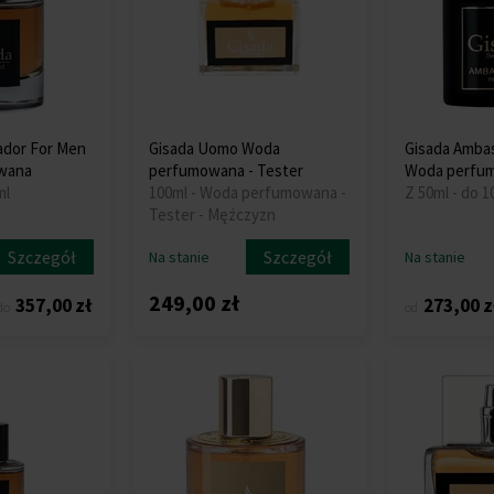
ador For Men
Gisada Uomo Woda
Gisada Amba
wana
perfumowana - Tester
Woda perfu
ml
100ml - Woda perfumowana -
Z 50ml - do 1
Tester - Mężczyzn
Szczegół
Szczegół
Na stanie
Na stanie
249,00 zł
357,00 zł
273,00 z
do
od