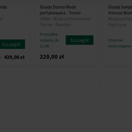
Woda
Gisada Donna Woda
Gisada Samp
perfumowana - Tester
Intense Wod
ml
100ml - Woda perfumowana -
Woda perfum
Tester - Damskie
Mężczyzn
Przesyłkę
Szczegół
nadamy do
Obecnie
Szczegół
11.08.
niedostępne
220,00 zł
439,00 zł
do
: