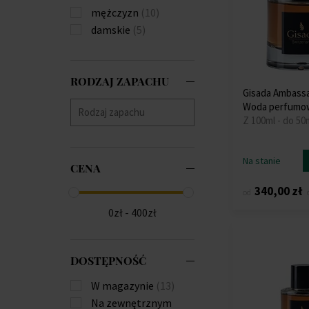
mężczyzn
(10)
damskie
(5)
RODZAJ ZAPACHU
Gisada Ambass
Woda perfumo
Z 100ml - do 50
Na stanie
CENA
340,00 zł
od
0zł - 400zł
DOSTĘPNOŚĆ
W magazynie
(13)
Na zewnętrznym