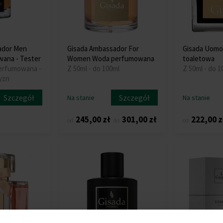
ador Men
Gisada Ambassador For
Gisada Uom
ana - Tester
Women Woda perfumowana
toaletowa
perfumowana -
Z 50ml - do 100ml
Z 50ml - do 1
yzn
Szczegół
Szczegół
Na stanie
Na stanie
245,00 zł
301,00 zł
222,00 z
od
do
od