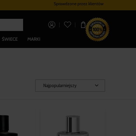
Sprawdzone przez klientów
Program lojalnościowy
Bezpłatna dostaw
0,00 zł
ŚWIECE
MARKI
Najpopularniejszy