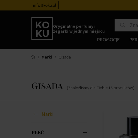
zegarków
od 340 zł
info@koku.pl
Program lojalnościowy
Oryginalne perfumy i
zegarki w jednym miejscu
PROMOCJE
PE
Marki
Gisada
Gisada
(Znaleźliśmy dla Ciebie
15
produktów
)
Marki
PŁEĆ