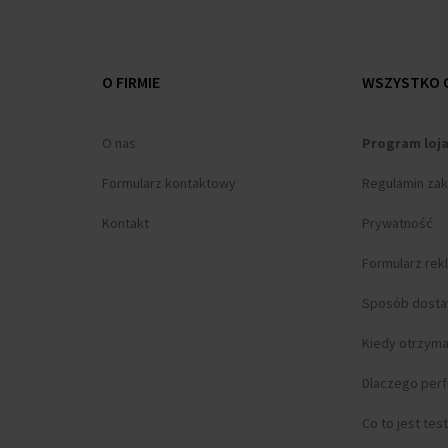
O FIRMIE
WSZYSTKO O
O nas
Program loj
Formularz kontaktowy
Regulamin za
Kontakt
Prywatność
Formularz rek
Sposób dost
Kiedy otrzym
Dlaczego per
Co to jest tes