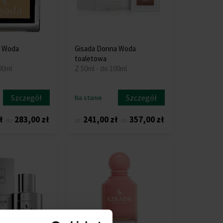
o Woda
Gisada Donna Woda
toaletowa
00ml
Z 50ml - do 100ml
Szczegół
Szczegół
Na stanie
ł
283,00 zł
241,00 zł
357,00 zł
do
od
do