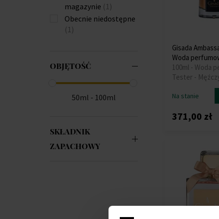
magazynie
(1)
Obecnie niedostępne
(1)
Gisada Ambass
Woda perfumow
OBJĘTOŚĆ
100ml - Woda 
Tester - Mężcz
Na stanie
50ml - 100ml
371,00 zł
SKŁADNIK
ZAPACHOWY