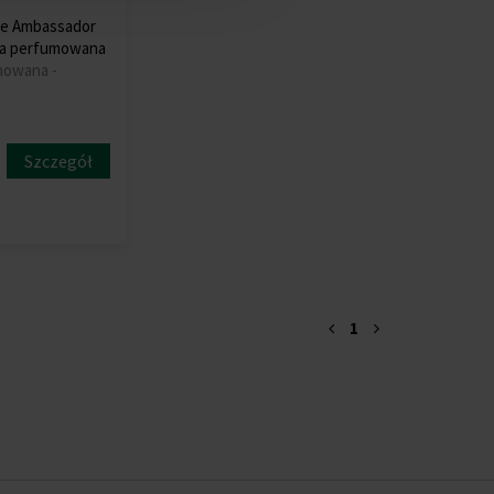
le Ambassador
a perfumowana
owana -
Szczegół
1