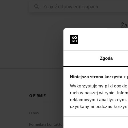
Ża
Zgoda
Niniejsza strona korzysta z
Wykorzystujemy pliki cookie 
ruch w naszej witrynie. Inf
O FIRMIE
WSZYSTKO O
reklamowym i analitycznym. 
uzyskanymi podczas korzysta
O nas
Program loj
Formularz kontaktowy
Regulamin za