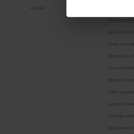
Kontakt
Prywatność
Formularz rek
Sposób dost
Kiedy otrzym
Dlaczego per
Co to jest tes
Wodoszczeln
Tylko orygina
Często Zadaw
Dlaczego wart
Odstąpienie 