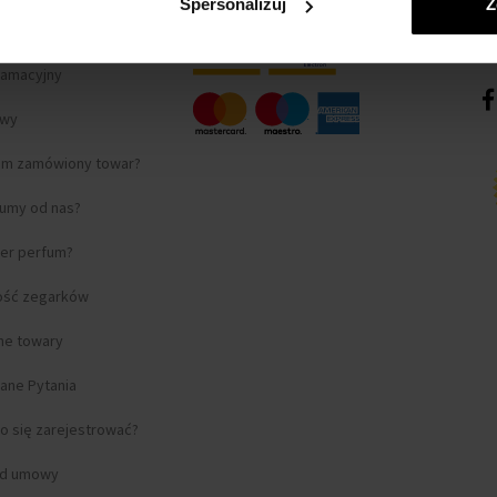
Spersonalizuj
Z
lamacyjny
awy
am zamówiony towar?
fumy od nas?
ter perfum?
ość zegarków
lne towary
ane Pytania
o się zarejestrować?
od umowy