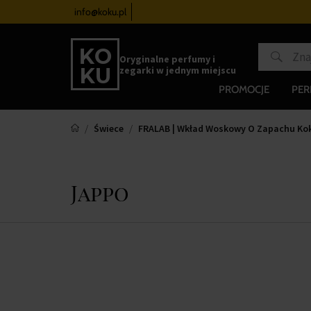
 zegarków
od 340 zł
info@koku.pl
Program lojalnościowy
Oryginalne perfumy i
zegarki w jednym miejscu
PROMOCJE
PE
Świece
FRALAB | Wkład Woskowy O Zapachu K
Jappo