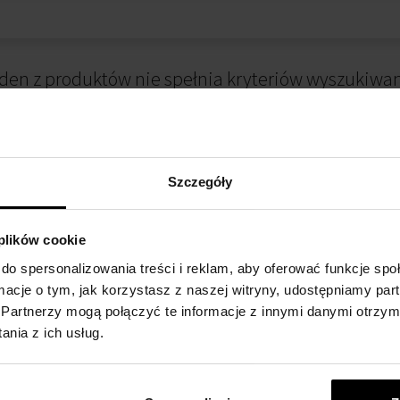
den z produktów nie spełnia kryteriów wyszukiwan
Szczegóły
 plików cookie
do spersonalizowania treści i reklam, aby oferować funkcje sp
ormacje o tym, jak korzystasz z naszej witryny, udostępniamy p
 ZAKUPIE
METODA PŁATNOŚCI
Partnerzy mogą połączyć te informacje z innymi danymi otrzym
nia z ich usług.
alnościowy
Płatność przy odbiorze
kupów