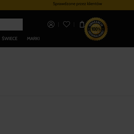
Sprawdzone przez klientów
Program lojalnościowy
Bezpłatna dostaw
0,00 zł
ŚWIECE
MARKI