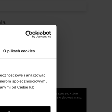
ia.
O plikach cookies
ołecznościowe i analizować
artnerom społecznościowym,
KOKULETTER
anymi od Ciebie lub
Wiadomości, trendy i inne wspaniałe rzeczy, które
możesz uzyskać, jeśli Zaczniesz subskrybować nasz
kokuletter :)