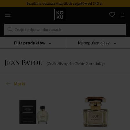
Bezpłatna dostawa wszystkich zegarków
od 340 zł
Oryginalne
perfumy
i
zegarki
w
jednym
miejscu
Filtr produktów
Najpopularniejszy
Marki
Jean Patou
Jean Patou
(Znaleźliśmy dla Ciebie
2
produkty
)
Marki