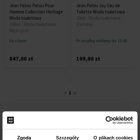
Jean Patou Patou Pour
Jean Patou Joy Eau de
Homme Collection Heritage
Toilette Woda toaletowa
Woda toaletowa
30ml - Woda toaletowa -
100ml - Woda toaletowa -
Damskie
Mężczyzn
Na stanie
Przesyłkę nadamy do 13.08.
847,00 zł
199,00 zł
:
1
O FIRMIE
O nas
Zgoda
Szczegóły
O plikach cookies