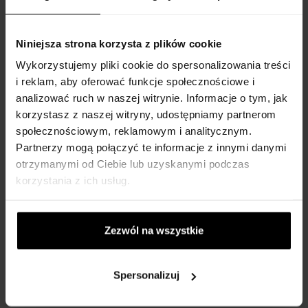
Formularz kontaktowy
Kontakt
Niniejsza strona korzysta z plików cookie
WSZYSTKO O ZAKUPIE
Wykorzystujemy pliki cookie do spersonalizowania treści
i reklam, aby oferować funkcje społecznościowe i
Program lojalnościowy
analizować ruch w naszej witrynie. Informacje o tym, jak
Regulamin zakupów
korzystasz z naszej witryny, udostępniamy partnerom
społecznościowym, reklamowym i analitycznym.
Prywatność
Partnerzy mogą połączyć te informacje z innymi danymi
Formularz reklamacyjny
otrzymanymi od Ciebie lub uzyskanymi podczas
Sposób dostawy
korzystania z ich usług.
Kiedy otrzymam zamówiony towar?
Dlaczego perfumy od nas?
Zezwól na wszystkie
Co to jest tester perfum?
Wodoszczelność zegarków
Spersonalizuj
Tylko oryginalne towary
Często Zadawane Pytania