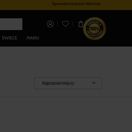
Sprawdzone przez klientów
Program lojalnościowy
Bezpłatna dostaw
0,00 zł
ŚWIECE
MARKI
Najpopularniejszy