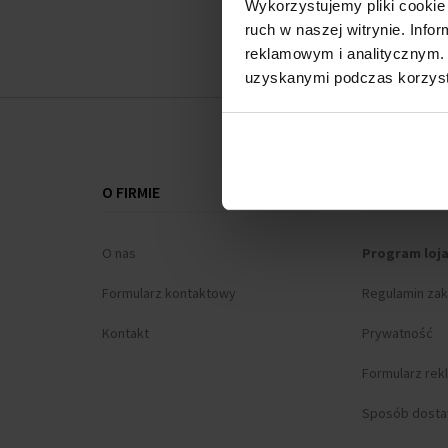
Wykorzystujemy pliki cookie 
ruch w naszej witrynie. Inf
reklamowym i analitycznym. 
uzyskanymi podczas korzysta
O FIRMIE
WSZYSTKO O
O nas
Program loj
Formularz kontaktowy
Regulamin za
Kontakt
Prywatność
Formularz rek
Sposób dost