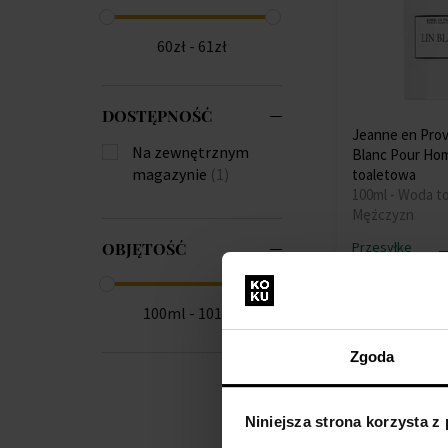
60zł - 61zł
DOSTĘPNOŚĆ
Jeanne en Prov
Na zewnętrznym
Blanc Pour H
magazynie
(1)
toaletowa
100ml - Woda t
Mężczyzn
Przesyłkę
OBJĘTOŚĆ
nadamy do
11.08.
100ml - 101ml
60,00 zł
Zgoda
Niniejsza strona korzysta z