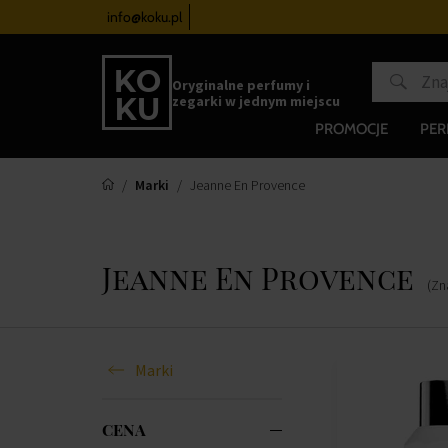
zegarków
od 340 zł
info@koku.pl
Program lojalnościowy
Oryginalne perfumy i
zegarki w jednym miejscu
PROMOCJE
PE
Marki
Jeanne En Provence
Jeanne En Provence
(Zn
Marki
CENA