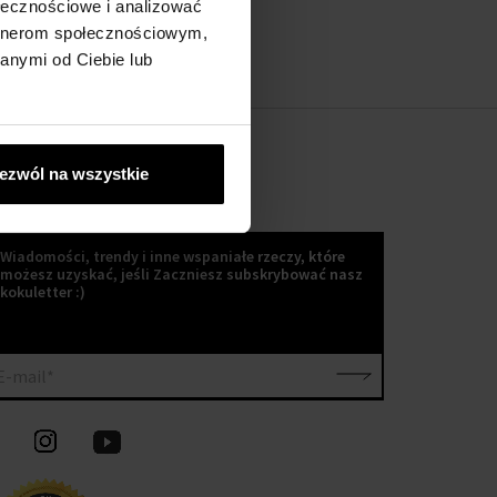
ołecznościowe i analizować
artnerom społecznościowym,
anymi od Ciebie lub
ezwól na wszystkie
KOKULETTER
Wiadomości, trendy i inne wspaniałe rzeczy, które
możesz uzyskać, jeśli Zaczniesz subskrybować nasz
kokuletter :)
E-mail*