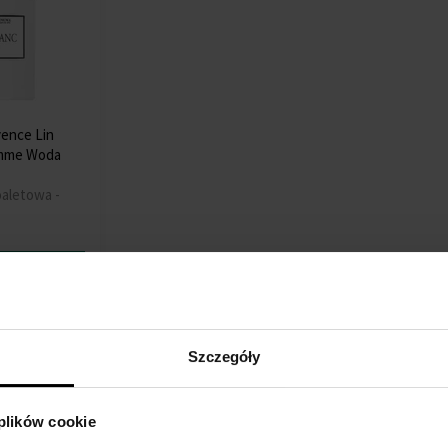
ence Lin
omme Woda
oaletowa -
Szczegół
Szczegóły
 plików cookie