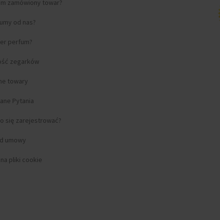
am zamówiony towar?
fumy od nas?
ter perfum?
ość zegarków
lne towary
ane Pytania
o się zarejestrować?
od umowy
a pliki cookie