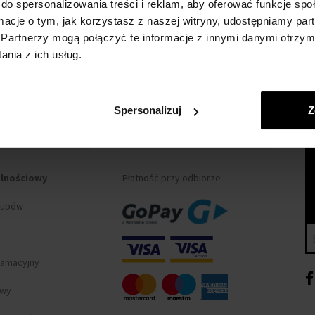
do spersonalizowania treści i reklam, aby oferować funkcje sp
ormacje o tym, jak korzystasz z naszej witryny, udostępniamy p
Partnerzy mogą połączyć te informacje z innymi danymi otrzym
nia z ich usług.
Spersonalizuj
Z
 ZAKUPIE
METODA PŁATNOŚCI
alnościowy
Płatność przy odbiorze
kupów
lamacyjny
awy