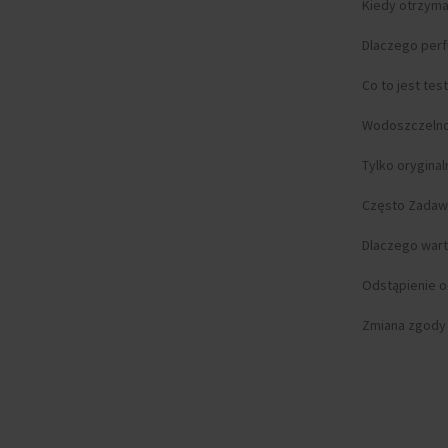
Kiedy otrzym
Dlaczego per
Co to jest tes
Wodoszczeln
Tylko orygina
Często Zadaw
Dlaczego wart
Odstąpienie 
Zmiana zgody n