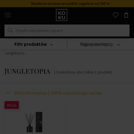
Bezpłatna dostawa wszystkich zegarków
od 340 zł
Oryginalne
perfumy
i
zegarki
w
jednym
miejscu
Filtr produktów
Najpopularniejszy
Świece
Willa Hermanos | 100% Naturalnego Wosku
Jungletopia
Jungletopia
(Znaleźliśmy dla Ciebie
1
produkt
)
Willa Hermanos | 100% naturalnego wosku
Akcja