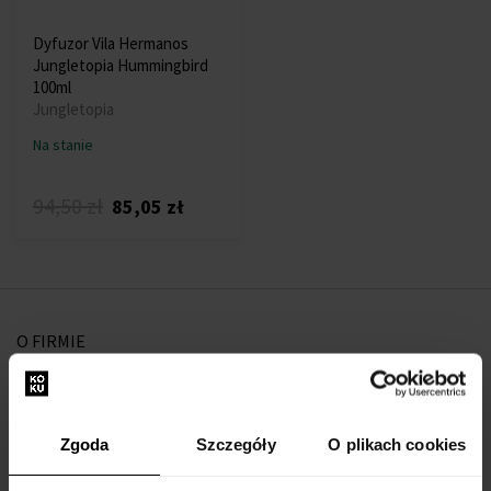
Dyfuzor Vila Hermanos
Jungletopia Hummingbird
100ml
Jungletopia
Na stanie
94,50 zł
85,05 zł
O FIRMIE
O nas
Formularz kontaktowy
Zgoda
Szczegóły
O plikach cookies
Kontakt