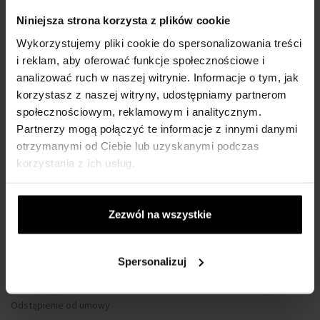
WSZYSTKO O ZAKUPIE
Niniejsza strona korzysta z plików cookie
Wykorzystujemy pliki cookie do spersonalizowania treści
Program lojalnościowy
i reklam, aby oferować funkcje społecznościowe i
Regulamin zakupów
analizować ruch w naszej witrynie. Informacje o tym, jak
Prywatność
korzystasz z naszej witryny, udostępniamy partnerom
społecznościowym, reklamowym i analitycznym.
Formularz reklamacyjny
Partnerzy mogą połączyć te informacje z innymi danymi
Sposób dostawy
otrzymanymi od Ciebie lub uzyskanymi podczas
Kiedy otrzymam zamówiony towar?
korzystania z ich usług.
Dlaczego perfumy od nas?
Co to jest tester perfum?
Zezwól na wszystkie
Wodoszczelność zegarków
Tylko oryginalne towary
Spersonalizuj
Często Zadawane Pytania
Dlaczego warto się zarejestrować?
Odstąpienie od umowy