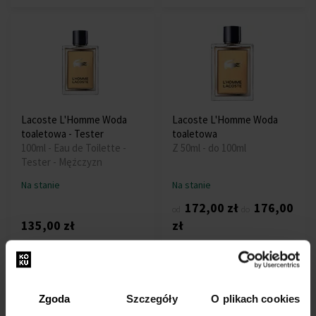
Lacoste L'Homme Woda
Lacoste L'Homme Woda
toaletowa - Tester
toaletowa
100ml - Eau de Toilette -
Z 50ml - do 100ml
Tester - Mężczyzn
Na stanie
Na stanie
172,00 zł
176,00
od
do
135,00 zł
zł
Zgoda
Szczegóły
O plikach cookies