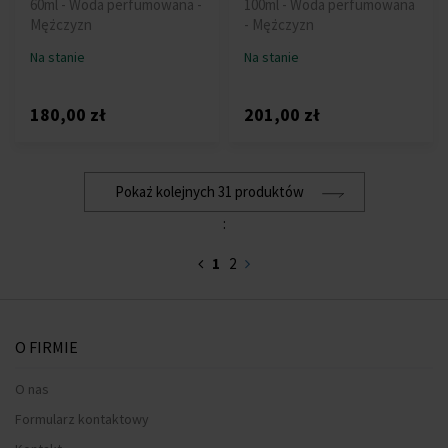
60ml - Woda perfumowana -
100ml - Woda perfumowana
Mężczyzn
- Mężczyzn
Na stanie
Na stanie
180,00 zł
201,00 zł
Pokaż kolejnych 31 produktów
:
1
2
O FIRMIE
O nas
Formularz kontaktowy