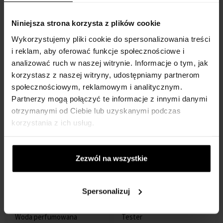
Niniejsza strona korzysta z plików cookie
Lacoste Booster Woda
Lacoste L.12.12 Pour Elle
Wykorzystujemy pliki cookie do spersonalizowania treści
toaletowa - Tester
French Panache Woda
125ml - Eau de Toilette -
toaletowa
i reklam, aby oferować funkcje społecznościowe i
Tester - Mężczyzn
Z 50ml - do 90ml
analizować ruch w naszej witrynie. Informacje o tym, jak
korzystasz z naszej witryny, udostępniamy partnerom
Na stanie
Na stanie
społecznościowym, reklamowym i analitycznym.
128,00 zł
189,00
od
do
Partnerzy mogą połączyć te informacje z innymi danymi
149,00 zł
zł
otrzymanymi od Ciebie lub uzyskanymi podczas
korzystania z ich usług.
Zezwól na wszystkie
Spersonalizuj
Lacoste Eau de Lacoste
Lacoste L.12.12 Rose Eau
L.12.12 Blanc Eau de Parfum
Fraiche Woda toaletowa -
Woda perfumowana
Tester