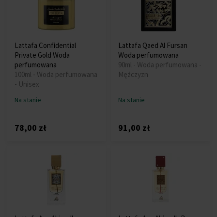
Lattafa Confidential
Lattafa Qaed Al Fursan
Private Gold Woda
Woda perfumowana
perfumowana
90ml - Woda perfumowana -
100ml - Woda perfumowana
Mężczyzn
- Unisex
Na stanie
Na stanie
78,00 zł
91,00 zł