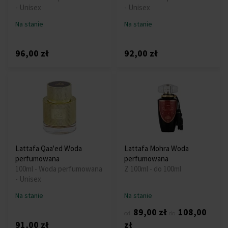
- Unisex
- Unisex
Na stanie
Na stanie
96,00 zł
92,00 zł
Lattafa Qaa'ed Woda
Lattafa Mohra Woda
perfumowana
perfumowana
100ml - Woda perfumowana
Z 100ml - do 100ml
- Unisex
Na stanie
Na stanie
89,00 zł
108,00
od
do
91,00 zł
zł