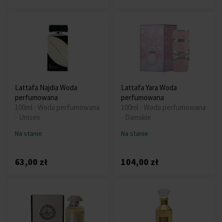
Lattafa Najdia Woda
Lattafa Yara Woda
perfumowana
perfumowana
100ml - Woda perfumowana
100ml - Woda perfumowana
- Unisex
- Damskie
Na stanie
Na stanie
63,00 zł
104,00 zł