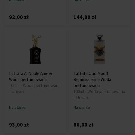
92,00 zł
144,00 zł
Lattafa Al Noble Ameer
Lattafa Oud Mood
Woda perfumowana
Reminiscence Woda
100ml - Woda perfumowana
perfumowana
- Unisex
100ml - Woda perfumowana
- Unisex
Na stanie
Na stanie
93,00 zł
86,00 zł