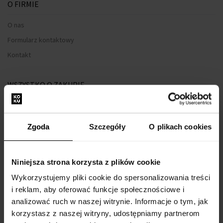
O FIRMIE
O nas
Formularz kontaktowy
Kontakt
WSZYSTKO O ZAKUPIE
Program lojalnościowy
Regulamin zakupów
Zgoda
Szczegóły
O plikach cookies
Prywatność
Formularz reklamacyjny
Niniejsza strona korzysta z plików cookie
Sposób dostawy
Wykorzystujemy pliki cookie do spersonalizowania treści
Kiedy otrzymam zamówiony towar?
i reklam, aby oferować funkcje społecznościowe i
Dlaczego perfumy od nas?
analizować ruch w naszej witrynie. Informacje o tym, jak
Co to jest tester perfum?
korzystasz z naszej witryny, udostępniamy partnerom