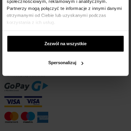
Wodoszczelność zegarków
społecznościowym, reklamowym i analitycznym.
Partnerzy mogą połączyć te informacje z innymi danymi
Tylko oryginalne towary
otrzymanymi od Ciebie lub uzyskanymi podczas
Często Zadawane Pytania
korzystania z ich usług.
Dlaczego warto się zarejestrować?
Odstąpienie od umowy
Zezwól na wszystkie
Zmiana zgody na pliki cookie
METODA PŁATNOŚCI
Spersonalizuj
Płatność przy odbiorze