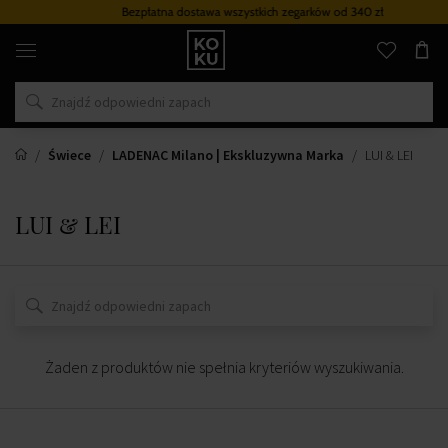
Bezpłatna dostawa wszystkich zegarków
od 340 zł
Oryginalne
perfumy
i
zegarki
w
jednym
miejscu
Świece
LADENAC Milano | Ekskluzywna Marka
LUI & LEI
LUI & LEI
Żaden z produktów nie spełnia kryteriów wyszukiwania.