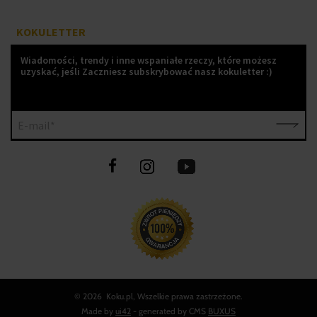
KOKULETTER
Wiadomości, trendy i inne wspaniałe rzeczy, które możesz
uzyskać, jeśli Zaczniesz subskrybować nasz kokuletter :)
E-mail*
©
2026 Koku.pl, Wszelkie prawa zastrzeżone.
Made by
ui42
- generated by CMS
BUXUS