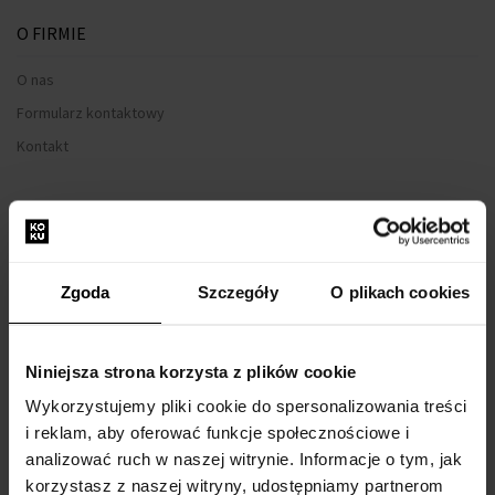
O FIRMIE
O nas
Formularz kontaktowy
Kontakt
WSZYSTKO O ZAKUPIE
Program lojalnościowy
Regulamin zakupów
Zgoda
Szczegóły
O plikach cookies
Prywatność
Formularz reklamacyjny
Niniejsza strona korzysta z plików cookie
Sposób dostawy
Wykorzystujemy pliki cookie do spersonalizowania treści
Kiedy otrzymam zamówiony towar?
i reklam, aby oferować funkcje społecznościowe i
Dlaczego perfumy od nas?
analizować ruch w naszej witrynie. Informacje o tym, jak
korzystasz z naszej witryny, udostępniamy partnerom
Co to jest tester perfum?