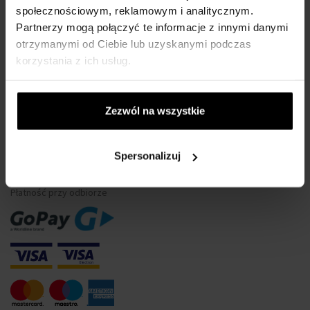
społecznościowym, reklamowym i analitycznym.
Wodoszczelność zegarków
Partnerzy mogą połączyć te informacje z innymi danymi
Tylko oryginalne towary
otrzymanymi od Ciebie lub uzyskanymi podczas
Często Zadawane Pytania
korzystania z ich usług.
Dlaczego warto się zarejestrować?
Odstąpienie od umowy
Zezwól na wszystkie
Zmiana zgody na pliki cookie
Spersonalizuj
METODA PŁATNOŚCI
Płatność przy odbiorze