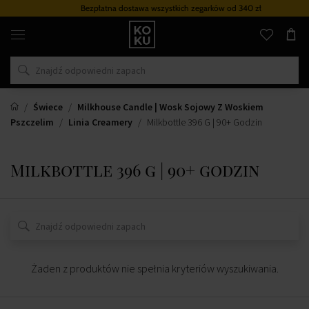
Bezpłatna dostawa wszystkich zegarków
od 340 zł
Oryginalne
perfumy
i
zegarki
w
jednym
miejscu
Świece
Milkhouse Candle | Wosk Sojowy Z Woskiem
Pszczelim
Linia Creamery
Milkbottle 396 G | 90+ Godzin
Milkbottle 396 g | 90+ godzin
Żaden z produktów nie spełnia kryteriów wyszukiwania.