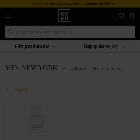
Bezpłatna dostawa wszystkich zegarków
od 340 zł
Oryginalne
perfumy
i
zegarki
w
jednym
miejscu
Filtr produktów
Najpopularniejszy
Marki
MiN New York
MiN New York
(Znaleźliśmy dla Ciebie
1
produkt
)
Marki