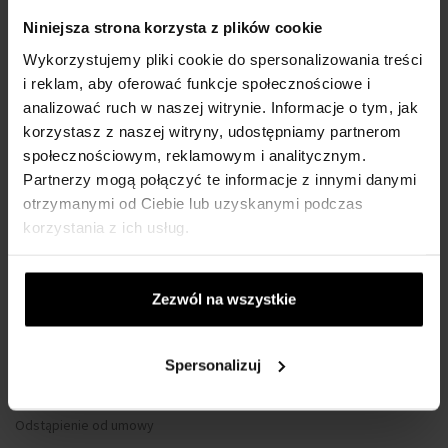
WSZYSTKO O ZAKUPIE
Niniejsza strona korzysta z plików cookie
Wykorzystujemy pliki cookie do spersonalizowania treści
Program lojalnościowy
i reklam, aby oferować funkcje społecznościowe i
Regulamin zakupów
analizować ruch w naszej witrynie. Informacje o tym, jak
Prywatność
korzystasz z naszej witryny, udostępniamy partnerom
Formularz reklamacyjny
społecznościowym, reklamowym i analitycznym.
Partnerzy mogą połączyć te informacje z innymi danymi
Sposób dostawy
otrzymanymi od Ciebie lub uzyskanymi podczas
Kiedy otrzymam zamówiony towar?
korzystania z ich usług.
Dlaczego perfumy od nas?
Co to jest tester perfum?
Zezwól na wszystkie
Wodoszczelność zegarków
Tylko oryginalne towary
Często Zadawane Pytania
Spersonalizuj
Dlaczego warto się zarejestrować?
Odstąpienie od umowy