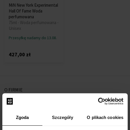
MiN New York Experimental
Hall Of Fame Woda
perfumowana
75ml - Woda perfumowana -
Unisex
Przesyłkę nadamy do 13.08.
427,00 zł
O FIRMIE
O nas
Formularz kontaktowy
Zgoda
Szczegóły
O plikach cookies
Kontakt