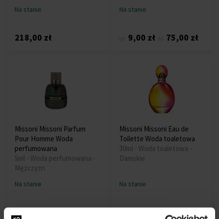
Na stanie
Na stanie
218,00 zł
9,00 zł
75,00 zł
od
do
Missoni Missoni Parfum
Missoni Missoni Eau de
Pour Homme Woda
Toilette Woda toaletowa
perfumowana
30ml - Woda toaletowa -
5ml - Woda perfumowana -
Damskie
Mężczyzn
Na stanie
Na stanie
49,00 zł
82,00 zł