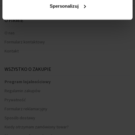
Spersonalizuj
O FIRMIE
O nas
Formularz kontaktowy
Kontakt
WSZYSTKO O ZAKUPIE
Program lojalnościowy
Regulamin zakupów
Prywatność
Formularz reklamacyjny
Sposób dostawy
Kiedy otrzymam zamówiony towar?