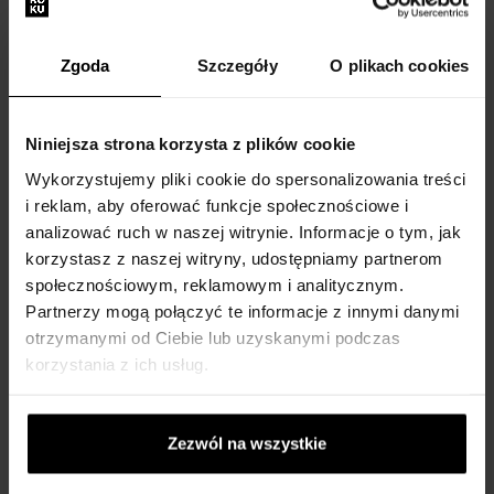
Zgoda
Szczegóły
O plikach cookies
Niniejsza strona korzysta z plików cookie
Wykorzystujemy pliki cookie do spersonalizowania treści
Missoni Wave Pour Homme
i reklam, aby oferować funkcje społecznościowe i
Woda toaletowa
analizować ruch w naszej witrynie. Informacje o tym, jak
100ml - Woda toaletowa -
Mężczyzn
korzystasz z naszej witryny, udostępniamy partnerom
społecznościowym, reklamowym i analitycznym.
Na stanie
Partnerzy mogą połączyć te informacje z innymi danymi
otrzymanymi od Ciebie lub uzyskanymi podczas
152,00 zł
korzystania z ich usług.
:
Zezwól na wszystkie
1