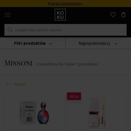
Program lojalnościowy
Oryginalne
perfumy
i
zegarki
w
jednym
miejscu
Filtr produktów
Najpopularniejszy
Marki
Missoni
Missoni
(Znaleźliśmy dla Ciebie
7
produktów
)
Marki
Akcja