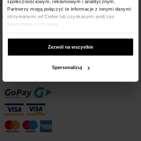
Wodoszczelność zegarków
społecznościowym, reklamowym i analitycznym.
Partnerzy mogą połączyć te informacje z innymi danymi
Tylko oryginalne towary
otrzymanymi od Ciebie lub uzyskanymi podczas
Często Zadawane Pytania
korzystania z ich usług.
Dlaczego warto się zarejestrować?
Odstąpienie od umowy
Zezwól na wszystkie
Zmiana zgody na pliki cookie
METODA PŁATNOŚCI
Spersonalizuj
Płatność przy odbiorze