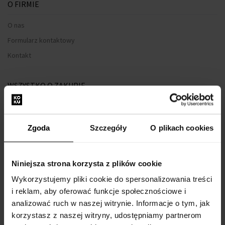
O FIRMIE
O nas
Formularz kontaktowy
Kontakt
WSZYSTKO O ZAKUPIE
Program lojalnościowy
Regulamin zakupów
Zgoda
Szczegóły
O plikach cookies
Prywatność
Formularz reklamacyjny
Niniejsza strona korzysta z plików cookie
Sposób dostawy
Wykorzystujemy pliki cookie do spersonalizowania treści
Kiedy otrzymam zamówiony towar?
i reklam, aby oferować funkcje społecznościowe i
Dlaczego perfumy od nas?
analizować ruch w naszej witrynie. Informacje o tym, jak
Co to jest tester perfum?
korzystasz z naszej witryny, udostępniamy partnerom