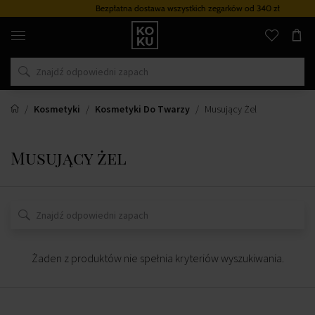
Bezpłatna dostawa wszystkich zegarków
od 340 zł
Oryginalne
perfumy
i
zegarki
w
jednym
miejscu
Kosmetyki
Kosmetyki Do Twarzy
Musujący Żel
Musujący żel
Żaden z produktów nie spełnia kryteriów wyszukiwania.