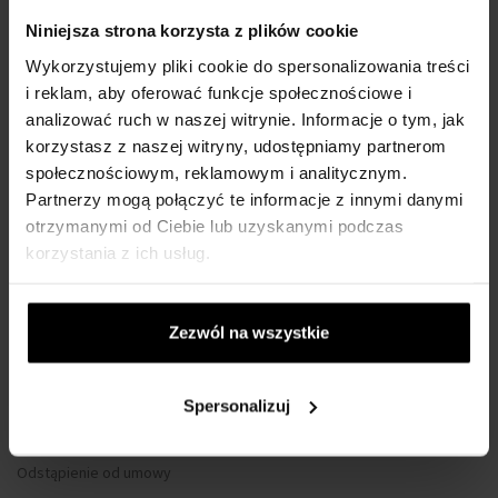
WSZYSTKO O ZAKUPIE
Niniejsza strona korzysta z plików cookie
Wykorzystujemy pliki cookie do spersonalizowania treści
Program lojalnościowy
i reklam, aby oferować funkcje społecznościowe i
Regulamin zakupów
analizować ruch w naszej witrynie. Informacje o tym, jak
Prywatność
korzystasz z naszej witryny, udostępniamy partnerom
Formularz reklamacyjny
społecznościowym, reklamowym i analitycznym.
Partnerzy mogą połączyć te informacje z innymi danymi
Sposób dostawy
otrzymanymi od Ciebie lub uzyskanymi podczas
Kiedy otrzymam zamówiony towar?
korzystania z ich usług.
Dlaczego perfumy od nas?
Co to jest tester perfum?
Zezwól na wszystkie
Wodoszczelność zegarków
Tylko oryginalne towary
Często Zadawane Pytania
Spersonalizuj
Dlaczego warto się zarejestrować?
Odstąpienie od umowy