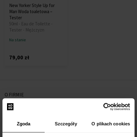
New Yorker Style Up for
Man Woda toaletowa –
Tester
50ml - Eau de Toilette -
Tester - Mężczyzn
Na stanie
79,00 zł
O FIRMIE
O nas
Formularz kontaktowy
Zgoda
Szczegóły
O plikach cookies
Kontakt