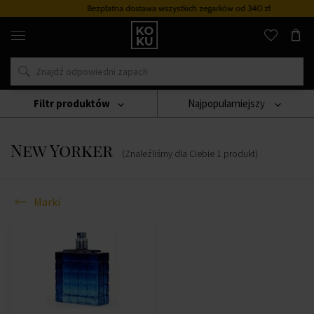
Bezpłatna dostawa wszystkich zegarków
od 340 zł
Oryginalne
perfumy
i
zegarki
w
jednym
miejscu
Filtr produktów
Najpopularniejszy
Marki
New Yorker
New Yorker
(Znaleźliśmy dla Ciebie
1
produkt
)
Marki