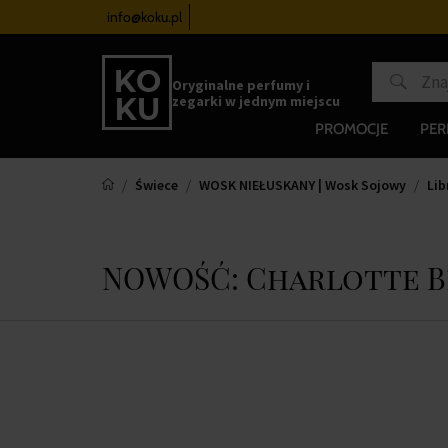
zegarków
od 340 zł
info@koku.pl
Program lojalnościowy
Oryginalne perfumy i
zegarki w jednym miejscu
PROMOCJE
PE
Świece
WOSK NIEŁUSKANY | Wosk Sojowy
Lib
NOWOŚĆ: Charlotte 