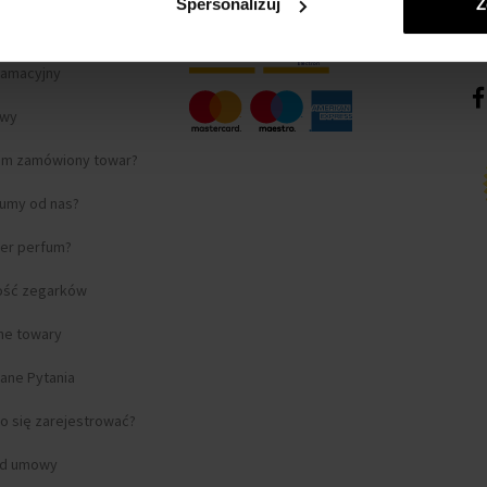
Spersonalizuj
Z
lamacyjny
awy
am zamówiony towar?
fumy od nas?
ter perfum?
ość zegarków
lne towary
ane Pytania
o się zarejestrować?
od umowy