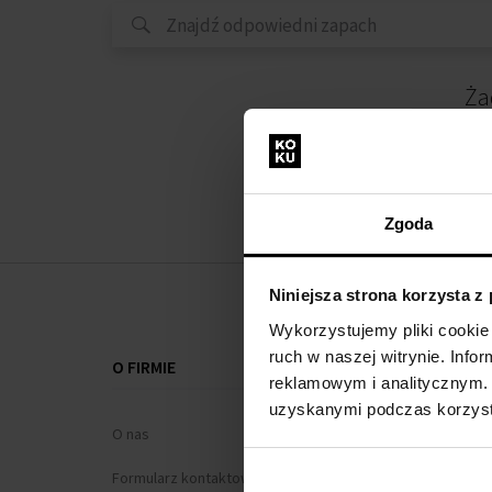
Ża
Zgoda
Niniejsza strona korzysta z
Wykorzystujemy pliki cookie 
ruch w naszej witrynie. Inf
O FIRMIE
WSZYSTKO O
reklamowym i analitycznym. 
uzyskanymi podczas korzysta
O nas
Program loj
Formularz kontaktowy
Regulamin za