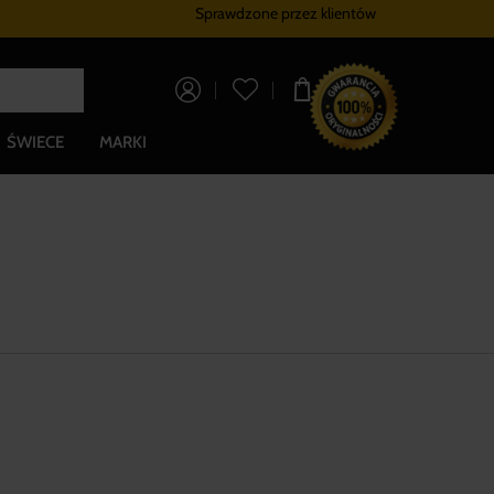
Sprawdzone przez klientów
Program lojalnościowy
Bezpłatna dostaw
0,00 zł
ŚWIECE
MARKI