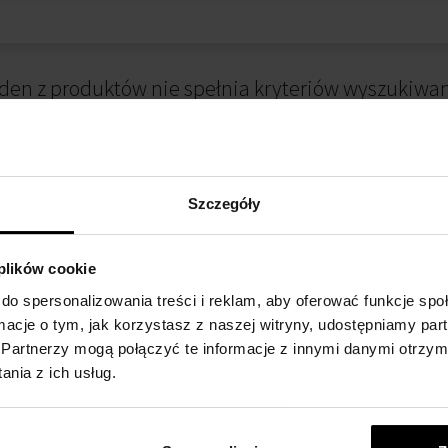
den z produktów nie spełnia kryteriów wyszukiwan
Szczegóły
 plików cookie
do spersonalizowania treści i reklam, aby oferować funkcje sp
ormacje o tym, jak korzystasz z naszej witryny, udostępniamy p
 ZAKUPIE
METODA PŁATNOŚCI
Partnerzy mogą połączyć te informacje z innymi danymi otrzym
nia z ich usług.
alnościowy
Płatność przy odbiorze
kupów