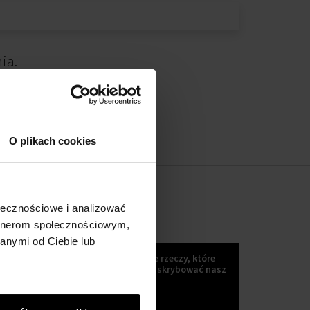
ia.
O plikach cookies
ołecznościowe i analizować
artnerom społecznościowym,
KOKULETTER
anymi od Ciebie lub
Wiadomości, trendy i inne wspaniałe rzeczy, które
możesz uzyskać, jeśli Zaczniesz subskrybować nasz
kokuletter :)