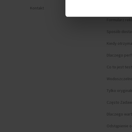
Kontakt
Prywatność
Formularz rek
Sposób dost
Kiedy otrzym
Dlaczego per
Co to jest tes
Wodoszczeln
Tylko orygina
Często Zadaw
Dlaczego wart
Odstąpienie 