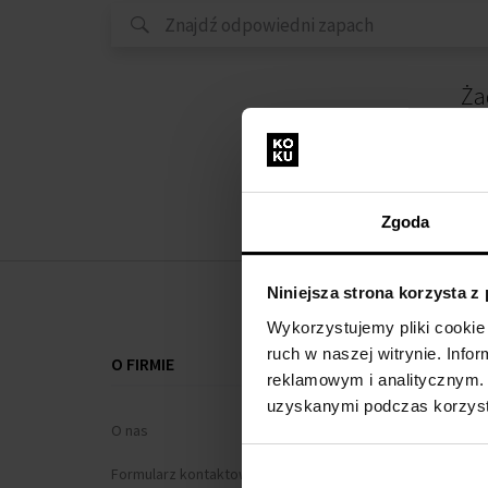
Ża
Zgoda
Niniejsza strona korzysta z
Wykorzystujemy pliki cookie 
ruch w naszej witrynie. Inf
O FIRMIE
WSZYSTKO O
reklamowym i analitycznym. 
uzyskanymi podczas korzysta
O nas
Program loj
Formularz kontaktowy
Regulamin za