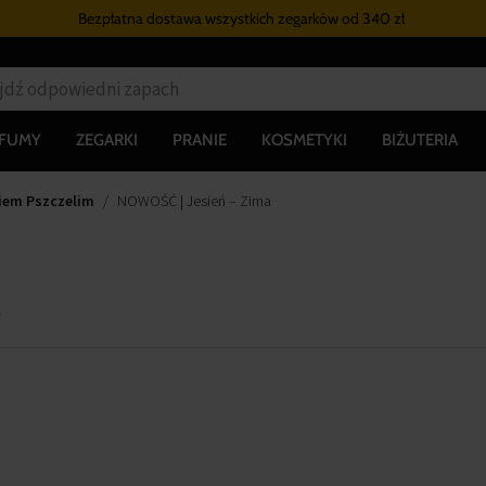
Bezpłatna dostawa wszystkich zegarków
od 340 zł
RFUMY
ZEGARKI
PRANIE
KOSMETYKI
BIŻUTERIA
iem Pszczelim
NOWOŚĆ | Jesień – Zima