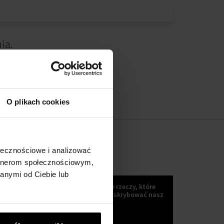
ia.
O plikach cookies
ołecznościowe i analizować
artnerom społecznościowym,
KOKULETTER
anymi od Ciebie lub
Wiadomości, trendy i inne wspaniałe rzeczy, które
możesz uzyskać, jeśli Zaczniesz subskrybować nasz
kokuletter :)