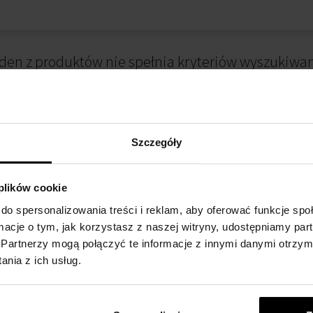
den z produktów nie spełnia kryteriów wyszukiwan
Szczegóły
 plików cookie
do spersonalizowania treści i reklam, aby oferować funkcje sp
ormacje o tym, jak korzystasz z naszej witryny, udostępniamy p
 ZAKUPIE
METODA PŁATNOŚCI
Partnerzy mogą połączyć te informacje z innymi danymi otrzym
nia z ich usług.
alnościowy
Płatność przy odbiorze
kupów