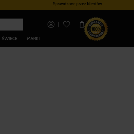
Sprawdzone przez klientów
Program lojalnościowy
Bezpłatna dostaw
0,00 zł
ŚWIECE
MARKI