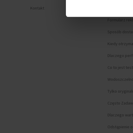
Kontakt
Prywatność
Formularz rek
Sposób dost
Kiedy otrzym
Dlaczego per
Co to jest tes
Wodoszczeln
Tylko orygina
Często Zadaw
Dlaczego wart
Odstąpienie 