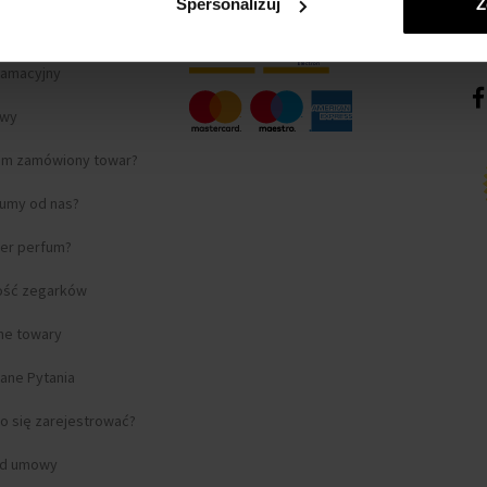
Spersonalizuj
Z
lamacyjny
awy
am zamówiony towar?
fumy od nas?
ter perfum?
ość zegarków
lne towary
ane Pytania
o się zarejestrować?
od umowy