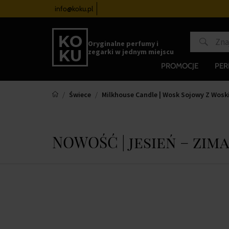
zegarków
od 340 zł
info@koku.pl
Program lojalnościowy
Oryginalne perfumy i
zegarki w jednym miejscu
PROMOCJE
PE
Świece
Milkhouse Candle | Wosk Sojowy Z Wosk
NOWOŚĆ | jesień – zima