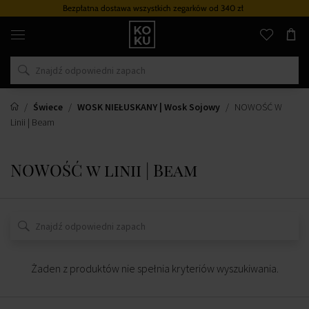
Bezpłatna dostawa wszystkich zegarków
od 340 zł
Oryginalne
perfumy
i
zegarki
w
jednym
miejscu
Świece
WOSK NIEŁUSKANY | Wosk Sojowy
NOWOŚĆ W
Linii | Beam
NOWOŚĆ w linii | Beam
Żaden z produktów nie spełnia kryteriów wyszukiwania.