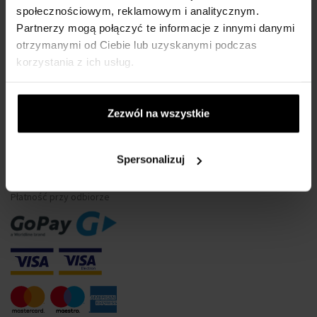
społecznościowym, reklamowym i analitycznym.
Wodoszczelność zegarków
Partnerzy mogą połączyć te informacje z innymi danymi
Tylko oryginalne towary
otrzymanymi od Ciebie lub uzyskanymi podczas
Często Zadawane Pytania
korzystania z ich usług.
Dlaczego warto się zarejestrować?
Odstąpienie od umowy
Zezwól na wszystkie
Zmiana zgody na pliki cookie
Spersonalizuj
METODA PŁATNOŚCI
Płatność przy odbiorze