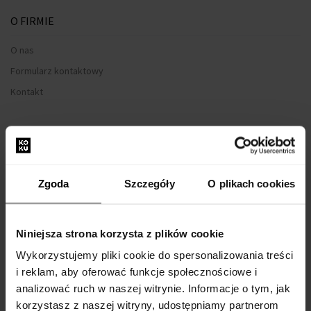
O FIRMIE
O nas
Formularz kontaktowy
Kontakt
WSZYSTKO O ZAKUPIE
Program lojalnościowy
Regulamin zakupów
Zgoda
Szczegóły
O plikach cookies
Prywatność
Formularz reklamacyjny
Niniejsza strona korzysta z plików cookie
Sposób dostawy
Wykorzystujemy pliki cookie do spersonalizowania treści
Kiedy otrzymam zamówiony towar?
i reklam, aby oferować funkcje społecznościowe i
Dlaczego perfumy od nas?
analizować ruch w naszej witrynie. Informacje o tym, jak
korzystasz z naszej witryny, udostępniamy partnerom
Co to jest tester perfum?