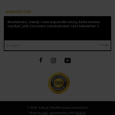
KOKULETTER
Wiadomości, trendy i inne wspaniałe rzeczy, które możesz
uzyskać, jeśli Zaczniesz subskrybować nasz kokuletter :)
E-mail*
©
2026 Koku.pl, Wszelkie prawa zastrzeżone.
Made by
ui42
- generated by CMS
BUXUS