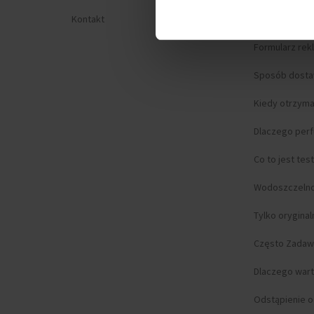
Kontakt
Prywatność
Formularz rek
Sposób dost
Kiedy otrzym
Dlaczego per
Co to jest tes
Wodoszczeln
Tylko orygina
Często Zadaw
Dlaczego wart
Odstąpienie 