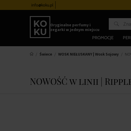
zegarków
od 340 zł
info@koku.pl
Program lojalnościowy
Oryginalne perfumy i
zegarki w jednym miejscu
PROMOCJE
PE
Świece
WOSK NIEŁUSKANY | Wosk Sojowy
NOW
NOWOŚĆ w linii | Rippl