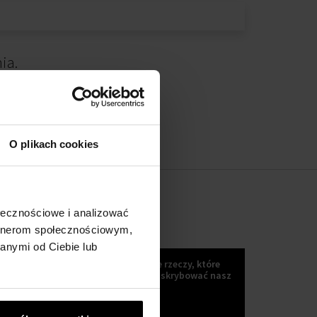
ia.
O plikach cookies
ołecznościowe i analizować
artnerom społecznościowym,
KOKULETTER
anymi od Ciebie lub
Wiadomości, trendy i inne wspaniałe rzeczy, które
możesz uzyskać, jeśli Zaczniesz subskrybować nasz
kokuletter :)