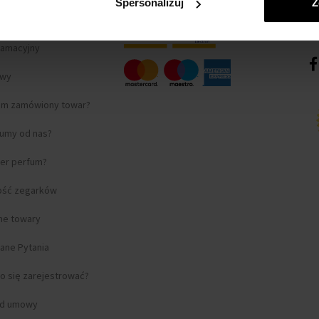
Spersonalizuj
Z
lamacyjny
awy
am zamówiony towar?
fumy od nas?
ter perfum?
ość zegarków
lne towary
ane Pytania
o się zarejestrować?
od umowy