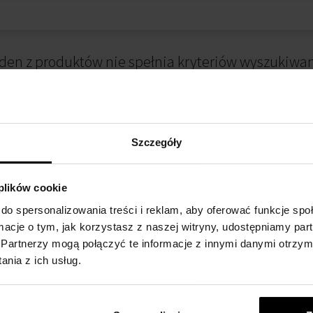
den z produktów nie spełnia kryteriów wyszukiwan
Szczegóły
 plików cookie
do spersonalizowania treści i reklam, aby oferować funkcje sp
ormacje o tym, jak korzystasz z naszej witryny, udostępniamy p
 ZAKUPIE
METODA PŁATNOŚCI
Partnerzy mogą połączyć te informacje z innymi danymi otrzym
nia z ich usług.
alnościowy
Płatność przy odbiorze
kupów