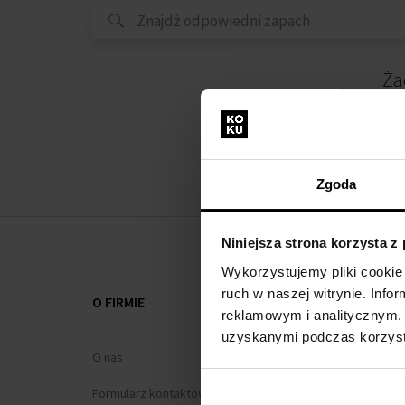
Ża
Zgoda
Niniejsza strona korzysta z
Wykorzystujemy pliki cookie 
ruch w naszej witrynie. Inf
O FIRMIE
WSZYSTKO O
reklamowym i analitycznym. 
uzyskanymi podczas korzysta
O nas
Program loj
Formularz kontaktowy
Regulamin za