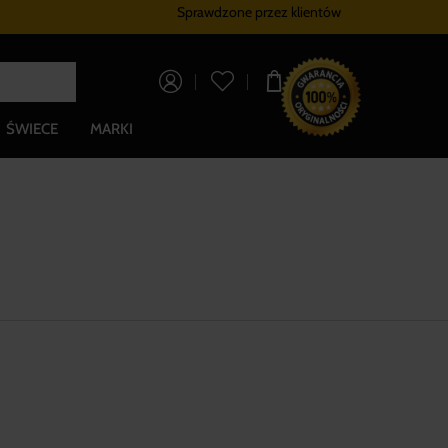
Sprawdzone przez klientów
Program lojalnościowy
Bezpłatna dostaw
0,00 zł
ŚWIECE
MARKI