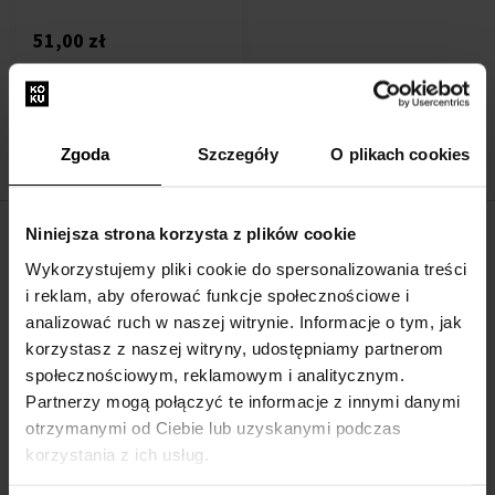
51,00 zł
:
Zgoda
Szczegóły
O plikach cookies
1
Niniejsza strona korzysta z plików cookie
O FIRMIE
Wykorzystujemy pliki cookie do spersonalizowania treści
i reklam, aby oferować funkcje społecznościowe i
O nas
analizować ruch w naszej witrynie. Informacje o tym, jak
Formularz kontaktowy
korzystasz z naszej witryny, udostępniamy partnerom
Kontakt
społecznościowym, reklamowym i analitycznym.
Partnerzy mogą połączyć te informacje z innymi danymi
otrzymanymi od Ciebie lub uzyskanymi podczas
WSZYSTKO O ZAKUPIE
korzystania z ich usług.
Program lojalnościowy