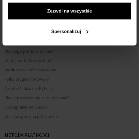
Regulamin zakupów
Zezwól na wszystkie
Prywatność
Formularz reklamacyjny
Spersonalizuj
Sposób dostawy
Kiedy otrzymam zamówiony towar?
Dlaczego perfumy od nas?
Co to jest tester perfum?
Wodoszczelność zegarków
Tylko oryginalne towary
Często Zadawane Pytania
Dlaczego warto się zarejestrować?
Odstąpienie od umowy
Zmiana zgody na pliki cookie
METODA PŁATNOŚCI