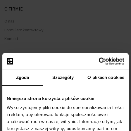
O FIRMIE
O nas
Formularz kontaktowy
Kontakt
WSZYSTKO O ZAKUPIE
Program lojalnościowy
Regulamin zakupów
Zgoda
Szczegóły
O plikach cookies
Prywatność
Formularz reklamacyjny
Niniejsza strona korzysta z plików cookie
Sposób dostawy
Wykorzystujemy pliki cookie do spersonalizowania treści
Kiedy otrzymam zamówiony towar?
i reklam, aby oferować funkcje społecznościowe i
Dlaczego perfumy od nas?
analizować ruch w naszej witrynie. Informacje o tym, jak
korzystasz z naszej witryny, udostępniamy partnerom
Co to jest tester perfum?