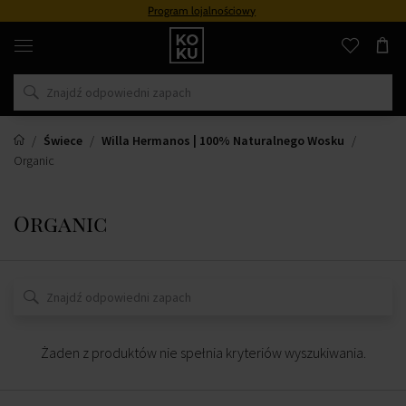
Program lojalnościowy
Oryginalne
perfumy
i
zegarki
w
jednym
miejscu
Świece
Willa Hermanos | 100% Naturalnego Wosku
Organic
Organic
Żaden z produktów nie spełnia kryteriów wyszukiwania.