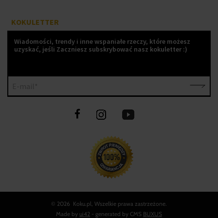
KOKULETTER
Wiadomości, trendy i inne wspaniałe rzeczy, które możesz
uzyskać, jeśli Zaczniesz subskrybować nasz kokuletter :)
E-mail*
©
2026 Koku.pl, Wszelkie prawa zastrzeżone.
Made by
ui42
- generated by CMS
BUXUS