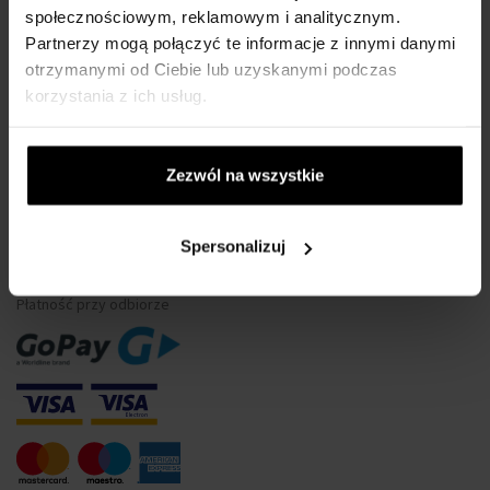
społecznościowym, reklamowym i analitycznym.
Wodoszczelność zegarków
Partnerzy mogą połączyć te informacje z innymi danymi
Tylko oryginalne towary
otrzymanymi od Ciebie lub uzyskanymi podczas
Często Zadawane Pytania
korzystania z ich usług.
Dlaczego warto się zarejestrować?
Odstąpienie od umowy
Zezwól na wszystkie
Zmiana zgody na pliki cookie
Spersonalizuj
METODA PŁATNOŚCI
Płatność przy odbiorze