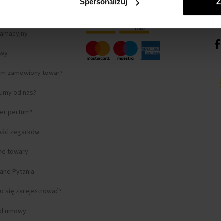
Spersonalizuj
Z
lamacyjny
awy
am zamówiony towar?
fumy od nas?
ter perfum?
ość zegarków
lne towary
ane Pytania
o się zarejestrować?
od umowy