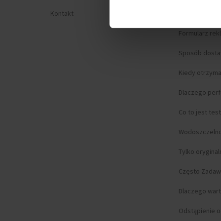
Kontakt
Prywatność
Formularz rek
Sposób dost
Kiedy otrzym
Dlaczego per
Co to jest tes
Wodoszczeln
Tylko orygina
Często Zadaw
Dlaczego wart
Odstąpienie 