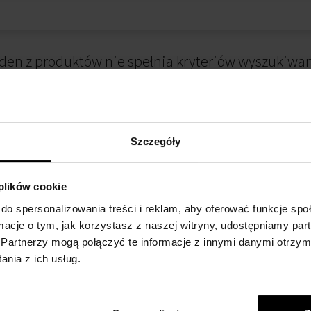
den z produktów nie spełnia kryteriów wyszukiwan
Szczegóły
 plików cookie
do spersonalizowania treści i reklam, aby oferować funkcje sp
ormacje o tym, jak korzystasz z naszej witryny, udostępniamy p
 ZAKUPIE
METODA PŁATNOŚCI
Partnerzy mogą połączyć te informacje z innymi danymi otrzym
nia z ich usług.
alnościowy
Płatność przy odbiorze
kupów