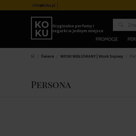
 zegarków
od 340 zł
info@koku.pl
Program lojalnościowy
Oryginalne perfumy i
zegarki w jednym miejscu
PROMOCJE
PE
Świece
WOSK NIEŁUSKANY | Wosk Sojowy
Per
Persona