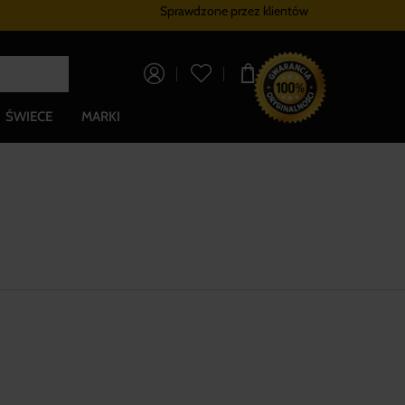
Sprawdzone przez klientów
Program lojalnościowy
Bezpłatna dostaw
0,00 zł
ŚWIECE
MARKI