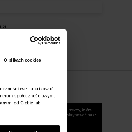
ia.
O plikach cookies
ołecznościowe i analizować
artnerom społecznościowym,
KOKULETTER
anymi od Ciebie lub
Wiadomości, trendy i inne wspaniałe rzeczy, które
możesz uzyskać, jeśli Zaczniesz subskrybować nasz
kokuletter :)