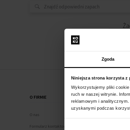
Ża
Zgoda
Niniejsza strona korzysta z
Wykorzystujemy pliki cookie 
ruch w naszej witrynie. Inf
O FIRMIE
WSZYSTKO O
reklamowym i analitycznym. 
uzyskanymi podczas korzysta
O nas
Program loj
Formularz kontaktowy
Regulamin za