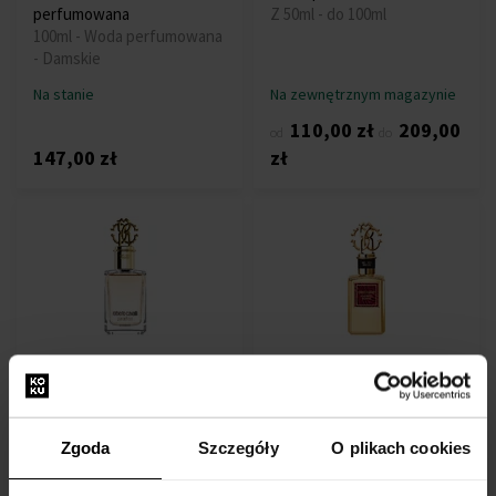
perfumowana
Z 50ml - do 100ml
100ml - Woda perfumowana
- Damskie
Na stanie
Na zewnętrznym magazynie
110,00 zł
209,00
od
do
147,00 zł
zł
Roberto Cavalli Paradiso
Roberto Cavalli Magnetic
Assoluto Eau de Parfum
Guaiac Woda perfumowana
Woda perfumowana
100ml - Woda perfumowana
100ml - Woda perfumowana
- Unisex
Zgoda
Szczegóły
O plikach cookies
- Damskie
Na stanie
Na stanie