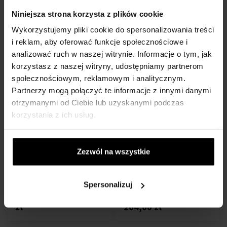
Niniejsza strona korzysta z plików cookie
207,00 zł
311,00 zł
Wykorzystujemy pliki cookie do spersonalizowania treści
i reklam, aby oferować funkcje społecznościowe i
Akcja
analizować ruch w naszej witrynie. Informacje o tym, jak
korzystasz z naszej witryny, udostępniamy partnerom
społecznościowym, reklamowym i analitycznym.
Partnerzy mogą połączyć te informacje z innymi danymi
otrzymanymi od Ciebie lub uzyskanymi podczas
korzystania z ich usług.
Roberto Cavalli Signature
Roberto Cavalli Signature
Parfum Woda perfumowana
Nero Assoluto Woda
Z 50ml - do 100ml
perfumowana
100ml - Woda perfumowana
Zezwól na wszystkie
- Damskie
Na stanie
Na stanie
Spersonalizuj
113,00 zł
192,00
od
do
zł
204,00 zł