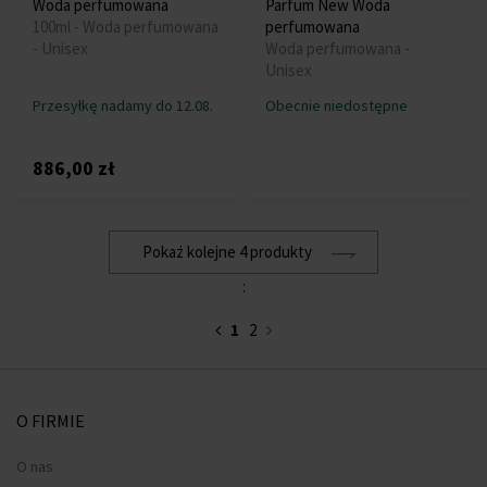
Woda perfumowana
Parfum New Woda
100ml - Woda perfumowana
perfumowana
- Unisex
Woda perfumowana -
Unisex
Przesyłkę nadamy do 12.08.
Obecnie niedostępne
886,00 zł
Pokaż kolejne 4 produkty
:
1
2
O FIRMIE
O nas