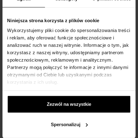
Roja Parfums Elysium Pour
Roja Parfums Reckless Pour
Homme Eau Intense Woda
Homme Woda
Niniejsza strona korzysta z plików cookie
perfumowana
perfumowana
Wykorzystujemy pliki cookie do spersonalizowania treści
100ml - Woda perfumowana
50ml - Woda perfumowana -
- Mężczyzn
Mężczyzn
i reklam, aby oferować funkcje społecznościowe i
analizować ruch w naszej witrynie. Informacje o tym, jak
Na stanie
Na stanie
korzystasz z naszej witryny, udostępniamy partnerom
społecznościowym, reklamowym i analitycznym.
875,00 zł
1488,00 zł
Partnerzy mogą połączyć te informacje z innymi danymi
otrzymanymi od Ciebie lub uzyskanymi podczas
korzystania z ich usług.
Zezwól na wszystkie
Roja Parfums Qatar Woda
Roja Parfums Enigma Eau
Spersonalizuj
perfumowana
de Parfum Pour Femme
50ml - Woda perfumowana -
Woda perfumowana