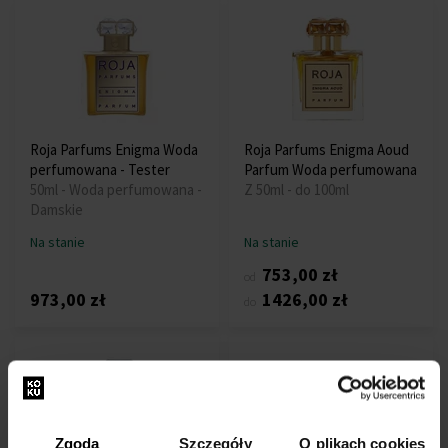
Roja Parfums Enigma Woda
Roja Parfums Enigma Aoud
perfumowana - Tester
Parfum Woda perfumowana
50ml - Woda perfumowana -
Z 50ml - do 100ml
Damskie
Na stanie
Na stanie
753,00 zł
od
973,00 zł
1426,00 zł
do
Zgoda
Szczegóły
O plikach cookies