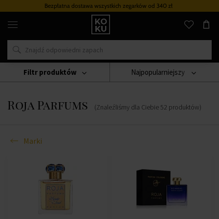
Bezpłatna dostawa wszystkich zegarków
od 340 zł
Oryginalne
perfumy
i
zegarki
w
jednym
miejscu
Filtr produktów
Najpopularniejszy
Marki
Roja Parfums
Roja Parfums
(Znaleźliśmy dla Ciebie
52
produktów
)
Marki