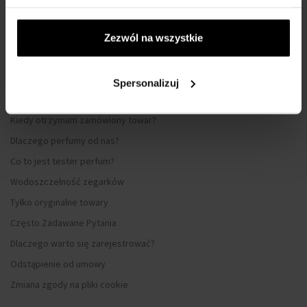
Program lojalnościowy
Regulamin zakupów
Zezwól na wszystkie
Prywatność
Formularz reklamacyjny
Spersonalizuj
Sposób dostawy
Kiedy otrzymam zamówiony towar?
Dlaczego perfumy od nas?
Co to jest tester perfum?
Wodoszczelność zegarków
Tylko oryginalne towary
Często Zadawane Pytania
Dlaczego warto się zarejestrować?
Odstąpienie od umowy
Zmiana zgody na pliki cookie