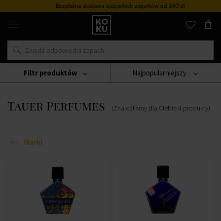
Bezpłatna dostawa wszystkich zegarków
od 340 zł
Oryginalne
perfumy
i
zegarki
w
jednym
miejscu
Filtr produktów
Najpopularniejszy
Marki
Tauer Perfumes
Tauer Perfumes
(Znaleźliśmy dla Ciebie
4
produkty
)
Marki