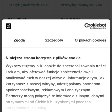
Przesyłkę nadamy do 12.08.
Przesyłkę nadamy do 12.08.
445,00 zł
851,00 zł
:
Zgoda
Szczegóły
O plikach cookies
1
Niniejsza strona korzysta z plików cookie
Wykorzystujemy pliki cookie do spersonalizowania treści
O FIRMIE
i reklam, aby oferować funkcje społecznościowe i
O nas
analizować ruch w naszej witrynie. Informacje o tym, jak
korzystasz z naszej witryny, udostępniamy partnerom
Formularz kontaktowy
społecznościowym, reklamowym i analitycznym.
Kontakt
Partnerzy mogą połączyć te informacje z innymi danymi
otrzymanymi od Ciebie lub uzyskanymi podczas
WSZYSTKO O ZAKUPIE
korzystania z ich usług.