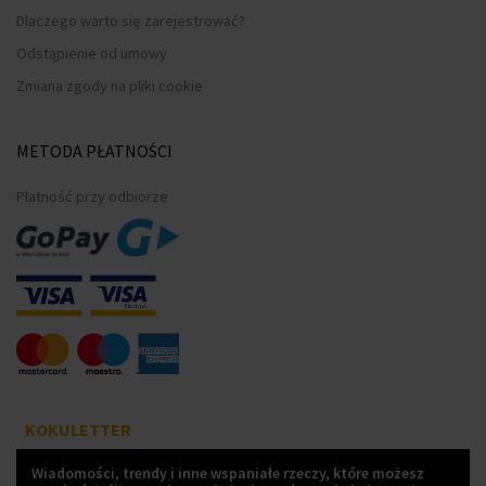
Dlaczego warto się zarejestrować?
Odstąpienie od umowy
Zmiana zgody na pliki cookie
METODA PŁATNOŚCI
Płatność przy odbiorze
KOKULETTER
Wiadomości, trendy i inne wspaniałe rzeczy, które możesz