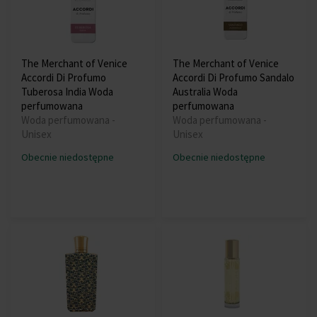
The Merchant of Venice
The Merchant of Venice
Accordi Di Profumo
Accordi Di Profumo Sandalo
Tuberosa India Woda
Australia Woda
perfumowana
perfumowana
Woda perfumowana -
Woda perfumowana -
Unisex
Unisex
Obecnie niedostępne
Obecnie niedostępne