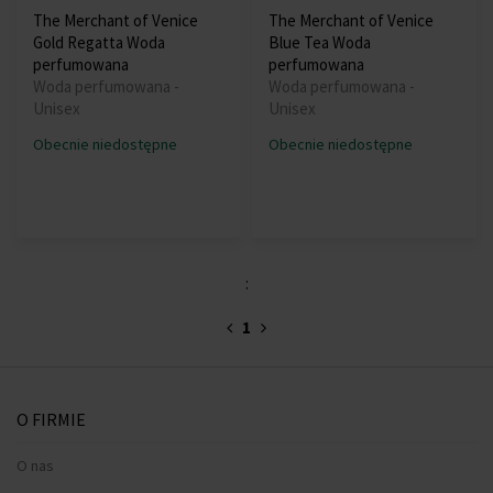
The Merchant of Venice
The Merchant of Venice
Gold Regatta Woda
Blue Tea Woda
perfumowana
perfumowana
Woda perfumowana -
Woda perfumowana -
Unisex
Unisex
Obecnie niedostępne
Obecnie niedostępne
:
1
O FIRMIE
O nas