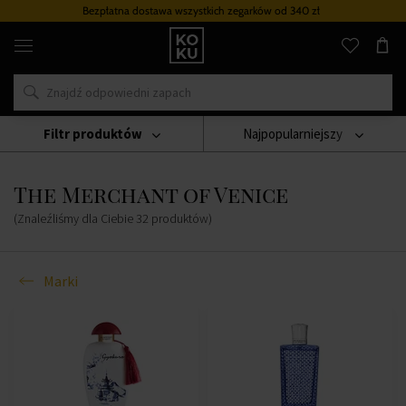
Bezpłatna dostawa wszystkich zegarków
od 340 zł
Oryginalne
perfumy
i
zegarki
w
jednym
miejscu
Filtr produktów
Najpopularniejszy
Marki
The Merchant Of Venice
The Merchant of Venice
(Znaleźliśmy dla Ciebie
32
produktów
)
Marki