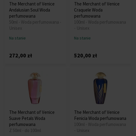
The Merchant of Venice
The Merchant of Venice
Andalusian Soul Woda
Craquele Woda
perfumowana
perfumowana
50ml - Woda perfumowana -
100ml - Woda perfumowana
Unisex
- Unisex
Na stanie
Na stanie
272,00 zł
520,00 zł
The Merchant of Venice
The Merchant of Venice
Suave Petals Woda
Fenicia Woda perfumowana
perfumowana
100ml - Woda perfumowana
Z 50ml - do 100ml
- Unisex