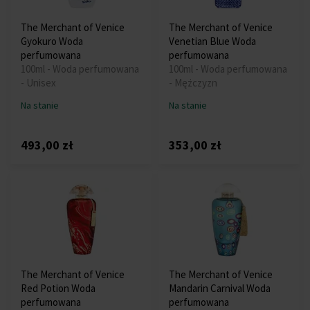
The Merchant of Venice
The Merchant of Venice
Gyokuro Woda
Venetian Blue Woda
perfumowana
perfumowana
100ml - Woda perfumowana
100ml - Woda perfumowana
- Unisex
- Mężczyzn
Na stanie
Na stanie
493,00 zł
353,00 zł
The Merchant of Venice
The Merchant of Venice
Red Potion Woda
Mandarin Carnival Woda
perfumowana
perfumowana