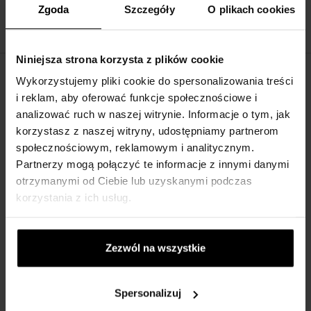
Zgoda
Szczegóły
O plikach cookies
177,00 zł
370,00 zł
od
do
Niniejsza strona korzysta z plików cookie
Wykorzystujemy pliki cookie do spersonalizowania treści
OPIS
i reklam, aby oferować funkcje społecznościowe i
Francuski projektant mody skomponował w roku 1992 kultowy
analizować ruch w naszej witrynie. Informacje o tym, jak
zapach Angel, co w tłumaczeniu oznacza ,,Anioł\". Thierry Mugler
korzystasz z naszej witryny, udostępniamy partnerom
Angel to woda perfumowana dla kobiet, które pragną czegoś
społecznościowym, reklamowym i analitycznym.
ekskluzywnego i niezwykłego. Perfumy te oferują swoim
Partnerzy mogą połączyć te informacje z innymi danymi
właścicielkom wielkie hausty marzycielskiego piękna orientu.
otrzymanymi od Ciebie lub uzyskanymi podczas
korzystania z ich usług.
Delikatne maliny polane złotym akcentem miodu przechodzą w ton
subtelnego jaśminu i orzeźwiającej bergamotki. Potem w parze
idzie słodka wanilia ze zmysłową czekoladą, dołącza się
Zezwól na wszystkie
bursztynowy karmel a to wszystko przyprawione jest odrobiną
egzotycznej paczuli. Z najdrobniejszymi szczegółami przemyślana
kompozycja tworzy ponadczasową symfonię zapachu i uczuć.
Spersonalizuj
Design flakonu przypomina rozgwie
żd
żone nocne niebo w czasie