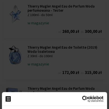
Thierry Mugler Angel Eau de Parfum Woda
perfumowana - Tester
Z 100ml - do 50ml
w magazynie
260,00 zł
300,00 zł
od
do
Thierry Mugler Angel Eau de Toilette (2019)
Woda toaletowa
Z 30ml - do 100ml
w magazynie
172,00 zł
315,00 zł
od
do
Thierry Mugler Angel Eau de Parfum Woda
perfumowana
Z 15ml - do 100ml
w magazynie