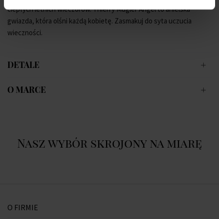
ciepłych letnich wieczorów. Thierry Mugler Angel to anielska
gwiazda, która olśni ka
żdą kobietę. Zasmakuj do syta uczucia
wieczności.
DETALE
O MARCE
Nasz wybór skrojony na miarę
O FIRMIE