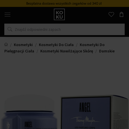
Bezpłatna dostawa wszystkich zegarków
od 340 zł
Oryginalne
perfumy
i
zegarki
w
jednym
miejscu
Kosmetyki
Kosmetyki Do Ciała
Kosmetyki Do
Pielęgnacji Ciała
Kosmetyki Nawilżające Skórę
Damskie