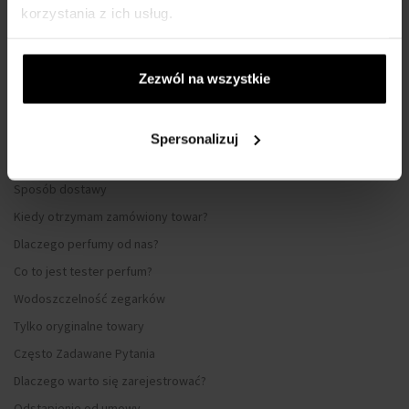
korzystania z ich usług.
WSZYSTKO O ZAKUPIE
Zezwól na wszystkie
Program lojalnościowy
Regulamin zakupów
Prywatność
Spersonalizuj
Formularz reklamacyjny
Sposób dostawy
Kiedy otrzymam zamówiony towar?
Dlaczego perfumy od nas?
Co to jest tester perfum?
Wodoszczelność zegarków
Tylko oryginalne towary
Często Zadawane Pytania
Dlaczego warto się zarejestrować?
Odstąpienie od umowy