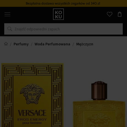
Bezpłatna dostawa wszystkich zegarków
od 340 zł
Oryginalne
perfumy
i
zegarki
w
jednym
miejscu
Perfumy
Woda Perfumowana
Mężczyzn