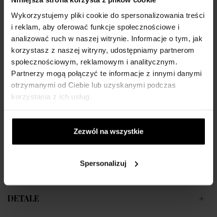
OPIS
Wykorzystujemy pliki cookie do spersonalizowania treści
i reklam, aby oferować funkcje społecznościowe i
Versace Eros Energy czerpie inspirację z oszałamiającego piękna
analizować ruch w naszej witrynie. Informacje o tym, jak
wybrzeża Morza Śródziemnego, oddając atmosferę beztroskich,
korzystasz z naszej witryny, udostępniamy partnerom
letnich dni. To zapach emanujący świeżością natury, wolnością i
społecznościowym, reklamowym i analitycznym.
wyrafinowanym luksusem w stylu Versace. Symbolizuje siłę,
Partnerzy mogą połączyć te informacje z innymi danymi
pewność siebie i harmonijną energię.
otrzymanymi od Ciebie lub uzyskanymi podczas
korzystania z ich usług.
Nuty zapachowe:
Nuta głowy:
cytryna, lima, czerwona pomarańcza, grejpfrut,
Zezwól na wszystkie
sycylijska bergamotka, mandarynka
Nuta serca:
różowy pieprz, biała ambra, czarna porzeczka
Spersonalizuj
Nuta bazy:
mech dębowy, piżmo, paczula
DETALE