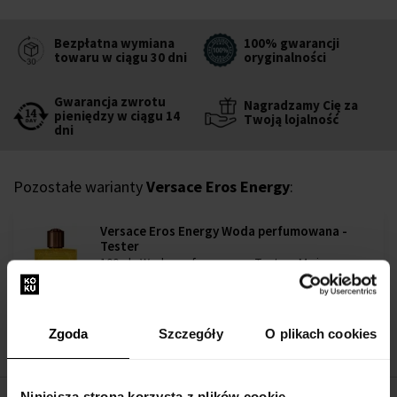
Bezpłatna wymiana
100% gwarancji
towaru w ciągu 30 dni
oryginalności
Gwarancja zwrotu
Nagradzamy Cię za
pieniędzy w ciągu 14
Twoją lojalność
dni
Pozostałe warianty
Versace Eros Energy
:
Versace Eros Energy Woda perfumowana -
Tester
100ml - Woda perfumowana - Tester - Mężczyzn
w magazynie
219,00 zł
Zgoda
Szczegóły
O plikach cookies
Niniejsza strona korzysta z plików cookie