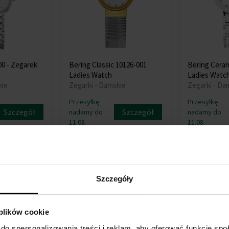
00 - Zegarek
Bering Classic 10126-001
Bering Ceram
Ladies Watch
Ladies Watc
kie
Zegarki - Damskie
Zegarki - Da
Przesyłkę
Przesyłkę
Szczegół
Szczegół
nadamy do
nadamy do
11.08.
11.08.
441,00 zł
560,00 z
wa
Darmowa dostawa
Darmowa dos
Szczegóły
 plików cookie
do spersonalizowania treści i reklam, aby oferować funkcje sp