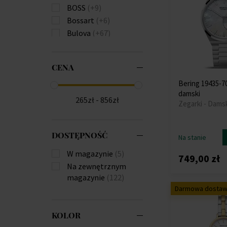
BOSS
(+9)
Bossart
(+6)
Bulova
(+67)
Burberry
(+57)
Calvin Klein
(+158)
CENA
Carl von Zeyten
(+5)
Carneo
(+21)
Bering 19435-7
damski
Casio
(+186)
265zł - 856zł
Zegarki - Dams
Citizen
(+53)
Claude Bernard
(+6)
Cluse
(+1)
DOSTĘPNOŚĆ
Na stanie
Daisy Dixon
(+4)
W magazynie
(5)
749,00 zł
Daniel Wellington
Na zewnętrznym
(+53)
magazynie
(122)
Diesel
(+6)
Darmowa dosta
Dkny
(+42)
Donoval
(+7)
KOLOR
Edox
(+25)