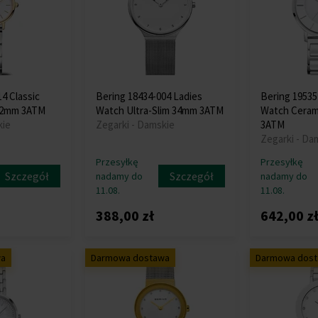
4 Classic
Bering 18434-004 Ladies
Bering 19535
22mm 3ATM
Watch Ultra-Slim 34mm 3ATM
Watch Ceram
kie
Zegarki - Damskie
3ATM
Zegarki - Da
Przesyłkę
Przesyłkę
Szczegół
Szczegół
nadamy do
nadamy do
11.08.
11.08.
388,00 zł
642,00 z
wa
Darmowa dostawa
Darmowa dos