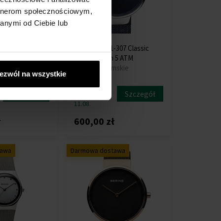
artnerom społecznościowym,
anymi od Ciebie lub
-307-S Classic
Bering 14531-307 Classic
 3 ATM
Ladies 31mm 5 ATM
mskie
Zegarki - Damskie
ezwól na wszystkie
Przesyłkę
Szczegół
Szczegół
nadamy do
11.08.
ł
600,00 zł
tawa
Darmowa dostawa