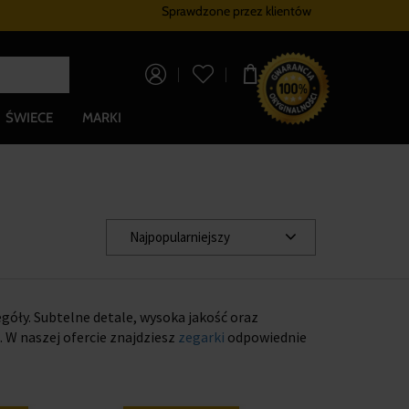
Sprawdzone przez klientów
Program lojalnościowy
Bezpłatna dostaw
0,00 zł
ŚWIECE
MARKI
Najpopularniejszy
góły. Subtelne detale, wysoka jakość oraz
 W naszej ofercie znajdziesz
zegarki
odpowiednie