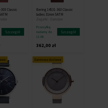
-303 Classic
Bering 14531-363 Classic
 5ATM
ladies 31mm 5ATM
mskie
Zegarki - Damskie
Przesyłkę
Szczegół
Szczegół
nadamy do
11.08.
ł
362,00 zł
tawa
Darmowa dostawa