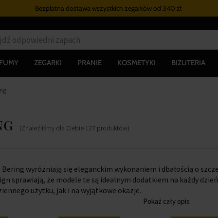
Bezpłatna dostawa wszystkich zegarków
od 340 zł
RFUMY
ZEGARKI
PRANIE
KOSMETYKI
BIŻUTERIA
ing
ng
(Znaleźliśmy dla Ciebie
127
produktów
)
Bering wyróżniają się eleganckim wykonaniem i dbałością o szcze
gn sprawiają, że modele te są idealnym dodatkiem na każdy dzień.
iennego użytku, jak i na wyjątkowe okazje.
Pokaż cały opis