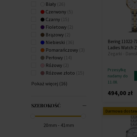
Biały
(26)
Emporio Armani
(+141)
Czerwony
(5)
Engelsrufer
(+3)
Czarny
(15)
ETT Eco Tech Time
Fioletowy
(2)
(+21)
Brązowy
(2)
Festina
(+325)
Bering 11022-71
Niebieski
(36)
Ladies Watch 
Forever
(+3)
Pomarańczowy
(3)
Zegarki - Dams
Fossil
(+1)
Perłowy
(14)
Frederique Constant
Różowy
(2)
Przesyłkę
(+5)
Różowe złoto
(15)
nadamy do
Gant
(+40)
11.08.
Pokaż więcej (16)
Garett
(+1)
494,00 zł
Garmin
(+6)
Guess
(+420)
SZEROKOŚĆ
GUESS LADIES
(+1)
Darmowa dosta
Hammer
(+1)
Huawei
(+4)
20mm - 41mm
Hugo Boss
(+67)