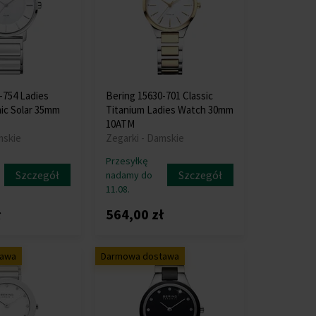
-754 Ladies
Bering 15630-701 Classic
ic Solar 35mm
Titanium Ladies Watch 30mm
10ATM
mskie
Zegarki - Damskie
Przesyłkę
Szczegół
Szczegół
nadamy do
11.08.
ł
564,00 zł
tawa
Darmowa dostawa