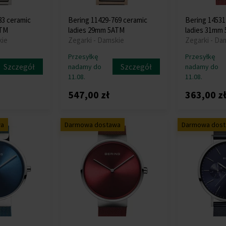
83 ceramic
Bering 11429-769 ceramic
Bering 14531
ATM
ladies 29mm 5ATM
ladies 31mm
kie
Zegarki - Damskie
Zegarki - Da
Przesyłkę
Przesyłkę
Szczegół
Szczegół
nadamy do
nadamy do
11.08.
11.08.
547,00 zł
363,00 z
wa
Darmowa dostawa
Darmowa dos