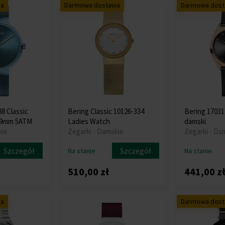
wa
Darmowa dostawa
Darmowa dos
8 Classic
Bering Classic 10126-334
Bering 17031
39mm 5ATM
Ladies Watch
damski
kie
Zegarki - Damskie
Zegarki - Da
Szczegół
Szczegół
Na stanie
Na stanie
510,00 zł
441,00 z
wa
Darmowa dos