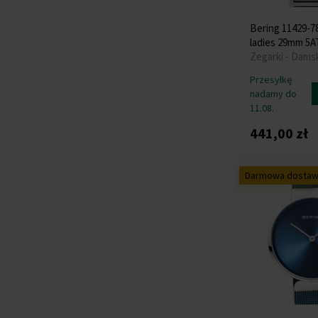
Bering 11429-7
ladies 29mm 5
Zegarki - Dams
Przesyłkę
nadamy do
11.08.
441,00 zł
Darmowa dosta