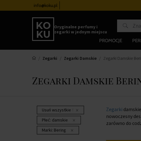
zegarków
od 340 zł
info@koku.pl
Program lojalnościowy
Oryginalne perfumy i
zegarki w jednym miejscu
PROMOCJE
PE
Zegarki
Zegarki Damskie
Zegarki Damskie Ber
Zegarki Damskie Beri
Zegarki
damskie 
Usuń wszystkie filtry
nowoczesny desi
Płeć:
damskie
zarówno do codz
Marki:
Bering