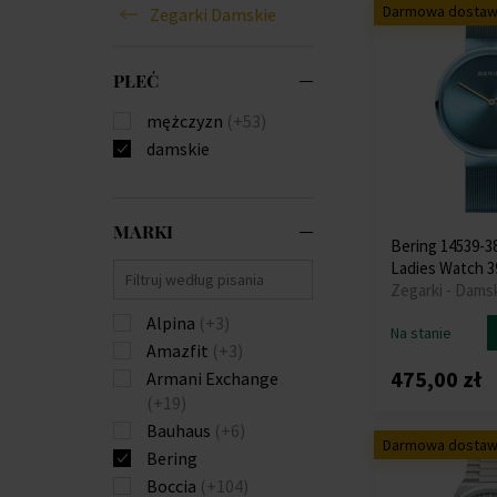
Darmowa dosta
Zegarki Damskie
PŁEĆ
mężczyzn
(+53)
damskie
MARKI
Bering 14539-38
Ladies Watch 
Zegarki - Dams
Alpina
(+3)
Na stanie
Amazfit
(+3)
475,00 zł
Armani Exchange
(+19)
Bauhaus
(+6)
Darmowa dosta
Bering
Boccia
(+104)