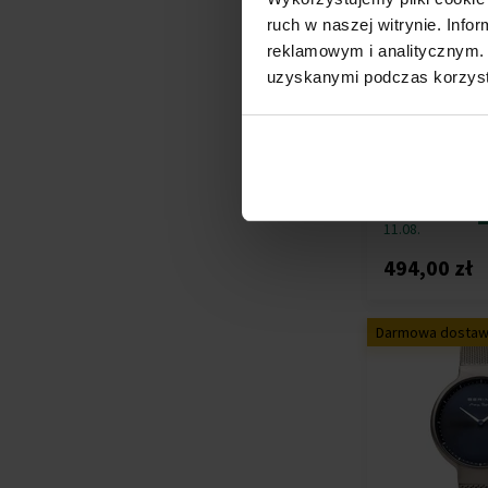
OPS!SMART
(+7)
ruch w naszej witrynie. Inf
Orient
(+2)
reklamowym i analitycznym. 
Oris
(+2)
uzyskanymi podczas korzysta
Paul Rich
(+16)
Bering 12034-01
Perigaum
(+17)
Ladies 34mm 3
Philipp Plein
(+102)
Zegarki - Dams
PICTO
(+104)
Przesyłkę
Plein Sport
(+2)
nadamy do
Police
(+27)
11.08.
Pulsar
(+8)
494,00 zł
Roamer
(+1)
Rosefield
(+39)
Darmowa dosta
Rotary
(+8)
Rothenschild
(+4)
Sector
(+20)
Skagen
(+19)
Strand
(+1)
Swarovski
(+5)