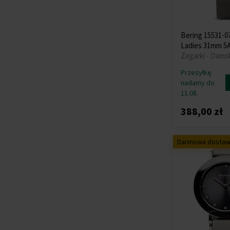
Swiss Alpine Military
(+13)
Swiss Military
(+15)
Bering 15531-0
Thomas Sabo
(+29)
Ladies 31mm 5
Tommy Hilfiger
Zegarki - Dams
(+178)
Przesyłkę
TW-Steel
(+3)
nadamy do
Versace
(+186)
11.08.
Victorinox
(+12)
388,00 zł
Wenger
(+19)
Withings
(+12)
Darmowa dosta
Xiaomi
(+9)
Zeppelin
(+40)