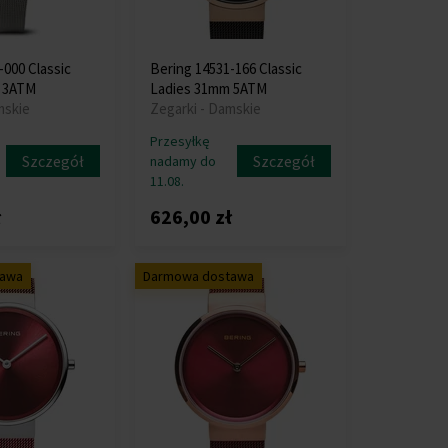
-000 Classic
Bering 14531-166 Classic
 3ATM
Ladies 31mm 5ATM
mskie
Zegarki - Damskie
Przesyłkę
Szczegół
Szczegół
nadamy do
11.08.
ł
626,00 zł
tawa
Darmowa dostawa