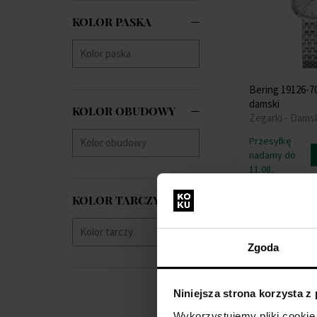
Ingersoll
(+1)
KOLOR PASKA
Jacques Lemans
(+56)
Jaguar
(+75)
Jowissa
(+3)
Lacoste
(+13)
Bering 19126-7
Lee Cooper
(+76)
damski
KOLOR OBUDOWY
Lorus
(+84)
Zegarki - Dams
Louis XVI
(+4)
Przesyłkę
Luminox
(+4)
nadamy do
Marc Jacobs
(+1)
11.08.
Maserati
(+25)
525,00 zł
Master Time
(+31)
KOLOR TARCZY
Maurice Lacroix
(+4)
Michael Kors
(+621)
Darmowa dosta
Zgoda
Mondaine
(+37)
Morellato
(+9)
MVMT
(+5)
Niniejsza strona korzysta z
Nordgreen
(+1)
Wykorzystujemy pliki cookie 