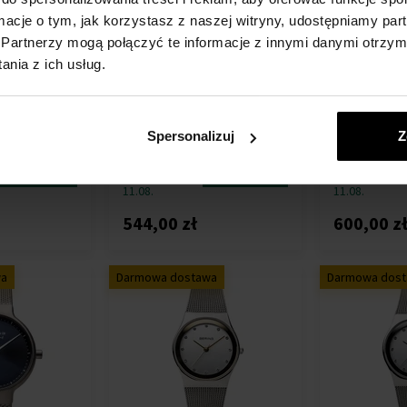
ormacje o tym, jak korzystasz z naszej witryny, udostępniamy p
Partnerzy mogą połączyć te informacje z innymi danymi otrzym
nia z ich usług.
0 Classic
Bering 14539-307 Classic
Bering 10426
 ATM
Ladies 39mm 5 ATM
Ladies 26mm
kie
Zegarki - Damskie
Zegarki - Da
Spersonalizuj
Z
Przesyłkę
Przesyłkę
Szczegół
Szczegół
nadamy do
nadamy do
11.08.
11.08.
544,00 zł
600,00 z
wa
Darmowa dostawa
Darmowa dos