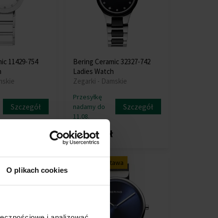
ic 11429-754
Bering Ceramic 32327-742
h
Ladies Watch
mskie
Zegarki - Damskie
Przesyłkę
Szczegół
Szczegół
nadamy do
11.08.
ł
441,00 zł
tawa
Darmowa dostawa
O plikach cookies
ołecznościowe i analizować