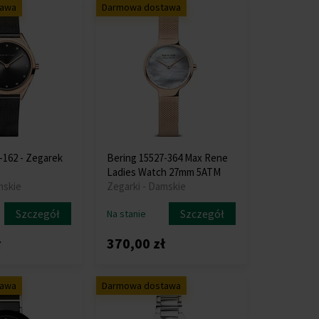
tawa
Darmowa dostawa
-162 - Zegarek
Bering 15527-364 Max Rene
Ladies Watch 27mm 5ATM
mskie
Zegarki - Damskie
Szczegół
Szczegół
Na stanie
ł
370,00 zł
tawa
Darmowa dostawa