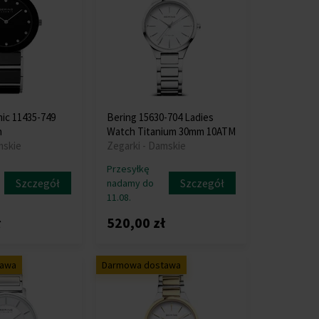
ic 11435-749
Bering 15630-704 Ladies
h
Watch Titanium 30mm 10ATM
mskie
Zegarki - Damskie
Przesyłkę
Szczegół
Szczegół
nadamy do
11.08.
ł
520,00 zł
tawa
Darmowa dostawa