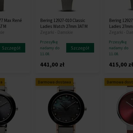
77 Max René
Bering 12927-010 Classic
Bering 12927
ATM
Ladies Watch 27mm 3ATM
Ladies 27mm
kie
Zegarki - Damskie
Zegarki - Da
Przesyłkę
Przesyłkę
Szczegół
Szczegół
nadamy do
nadamy do
11.08.
11.08.
441,00 zł
415,00 z
wa
Darmowa dostawa
Darmowa dos