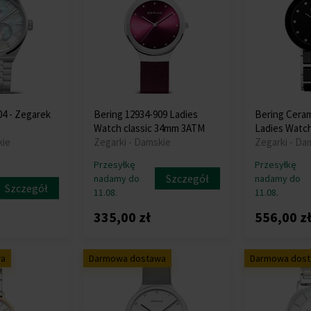
04 - Zegarek
Bering 12934-909 Ladies
Bering Ceram
Watch classic 34mm 3ATM
Ladies Watc
kie
Zegarki - Damskie
Zegarki - Da
Przesyłkę
Przesyłkę
Szczegół
nadamy do
nadamy do
Szczegół
11.08.
11.08.
335,00 zł
556,00 z
wa
Darmowa dostawa
Darmowa dos