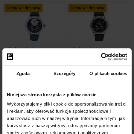
Darmowa dostawa
Darmowa dostawa
Carl von Zeyten
Carl von Zeyten
CVZ0084SBLS Waldhaus -
CVZ0085BKS Schauinsland -
Zegarek męski
Zegarek męski
Zegarki - Mężczyzn
Zegarki - Mężczyzn
Zgoda
Szczegóły
O plikach cookies
Przesyłkę nadamy do 13.08.
Przesyłkę nadamy do 13.08.
887,00 zł
959,00 zł
Niniejsza strona korzysta z plików cookie
Wykorzystujemy pliki cookie do spersonalizowania treści
Darmowa dostawa
Darmowa dostawa
i reklam, aby oferować funkcje społecznościowe i
analizować ruch w naszej witrynie. Informacje o tym, jak
korzystasz z naszej witryny, udostępniamy partnerom
społecznościowym, reklamowym i analitycznym.