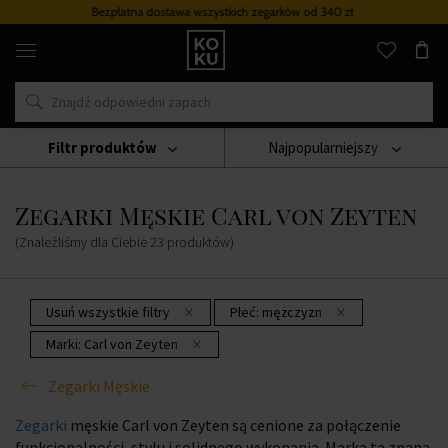
Bezpłatna dostawa wszystkich zegarków
od 340 zł
Oryginalne
perfumy
i
zegarki
w
jednym
miejscu
Filtr produktów
Najpopularniejszy
Zegarki
Zegarki Męskie
Zegarki Męskie Carl Von Zeyten
Zegarki Męskie Carl von Zeyten
(Znaleźliśmy dla Ciebie
23
produktów
)
Usuń wszystkie filtry
Płeć:
mężczyzn
Marki:
Carl von Zeyten
Zegarki Męskie
Zegarki
męskie Carl von Zeyten są cenione za połączenie
funkcjonalności, stylu i solidnego wykonania. Marka ta znana