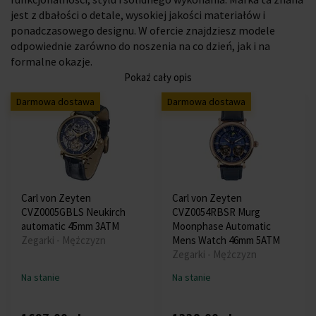
jest z dbałości o detale, wysokiej jakości materiałów i
ponadczasowego designu. W ofercie znajdziesz modele
odpowiednie zarówno do noszenia na co dzień, jak i na
formalne okazje.
Pokaż cały opis
Darmowa dostawa
Darmowa dostawa
Carl von Zeyten
Carl von Zeyten
CVZ0005GBLS Neukirch
CVZ0054RBSR Murg
automatic 45mm 3ATM
Moonphase Automatic
Zegarki - Mężczyzn
Mens Watch 46mm 5ATM
Zegarki - Mężczyzn
Na stanie
Na stanie