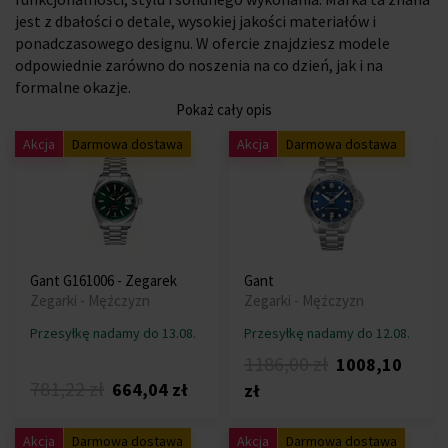
jest z dbałości o detale, wysokiej jakości materiałów i
ponadczasowego designu. W ofercie znajdziesz modele
odpowiednie zarówno do noszenia na co dzień, jak i na
formalne okazje.
Pokaż cały opis
Akcja
Darmowa dostawa
Akcja
Darmowa dostawa
Gant G161006 - Zegarek
Gant
Zegarki - Mężczyzn
Zegarki - Mężczyzn
Przesyłkę nadamy do 13.08.
Przesyłkę nadamy do 12.08.
1186,00 zł
1008,10
781,22 zł
664,04 zł
zł
Akcja
Darmowa dostawa
Akcja
Darmowa dostawa