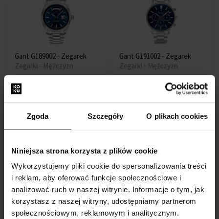
Gant G189002 - Zegarek
Gant G191002 - Zegarek
Zegarki - Mężczyzn
Zegarki - Mężczyzn
Przesyłkę nadamy do 13.08.
Przesyłkę nadamy do 13.08.
865,99 zł
965,00 zł
736,09 zł
820,25 zł
Zgoda
Szczegóły
O plikach cookies
Akcja
Darmowa dostawa
Akcja
Darmowa dostawa
Niniejsza strona korzysta z plików cookie
Wykorzystujemy pliki cookie do spersonalizowania treści
i reklam, aby oferować funkcje społecznościowe i
analizować ruch w naszej witrynie. Informacje o tym, jak
Gant G191003 - Zegarek
Gant G165019 - Zegarek
korzystasz z naszej witryny, udostępniamy partnerom
Zegarki - Mężczyzn
Zegarki - Mężczyzn
społecznościowym, reklamowym i analitycznym.