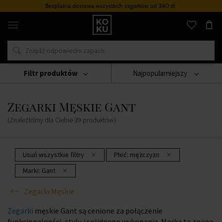
Bezpłatna dostawa wszystkich zegarków
od 340 zł
Oryginalne
perfumy
i
zegarki
w
jednym
miejscu
Filtr produktów
Najpopularniejszy
Zegarki
Zegarki Męskie
Zegarki Męskie Gant
Zegarki Męskie Gant
(Znaleźliśmy dla Ciebie
39
produktów
)
Usuń wszystkie filtry
Płeć:
mężczyzn
Marki:
Gant
Zegarki Męskie
Zegarki
męskie Gant są cenione za połączenie
funkcjonalności, stylu i solidnego wykonania. Marka ta znana