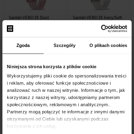
Garmin VENU 3S Dust
Garmin VENU 3S Ivory/Soft
Rose/Soft Gold Dust Rose
Gold Ivory - Zegarek
Smartwatche - Unisex
Smartwatche - Unisex
Przesyłkę nadamy do 11.08.
Przesyłkę nadamy do 11.08.
Zgoda
Szczegóły
O plikach cookies
2021,00 zł
2021,00 zł
Niniejsza strona korzysta z plików cookie
Darmowa dostawa
Wykorzystujemy pliki cookie do spersonalizowania treści
i reklam, aby oferować funkcje społecznościowe i
analizować ruch w naszej witrynie. Informacje o tym, jak
korzystasz z naszej witryny, udostępniamy partnerom
społecznościowym, reklamowym i analitycznym.
Partnerzy mogą połączyć te informacje z innymi danymi
Garmin VENU 3S Sage
Gray/Silver Gray - Zegarek
otrzymanymi od Ciebie lub uzyskanymi podczas
Smartwatche - Unisex
korzystania z ich usług.