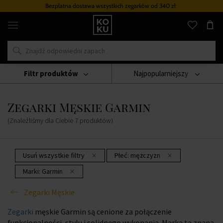
Bezpłatna dostawa wszystkich zegarków
od 340 zł
Oryginalne
perfumy
i
zegarki
w
jednym
miejscu
Filtr produktów
Najpopularniejszy
Zegarki
Zegarki Męskie
Zegarki Męskie Garmin
Zegarki Męskie Garmin
(Znaleźliśmy dla Ciebie
7
produktów
)
Usuń wszystkie filtry
Płeć:
mężczyzn
Marki:
Garmin
Zegarki Męskie
Zegarki
męskie Garmin są cenione za połączenie
funkcjonalności, stylu i solidnego wykonania. Marka ta znana