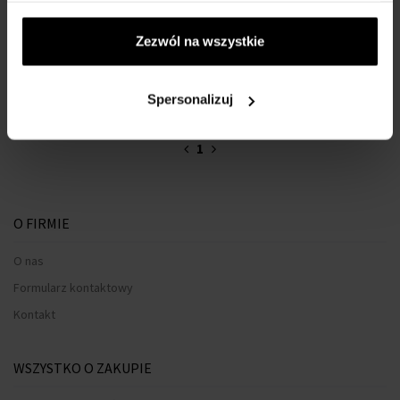
Przesyłkę nadamy do 11.08.
Zezwól na wszystkie
2021,00 zł
Spersonalizuj
:
1
O FIRMIE
O nas
Formularz kontaktowy
Kontakt
WSZYSTKO O ZAKUPIE