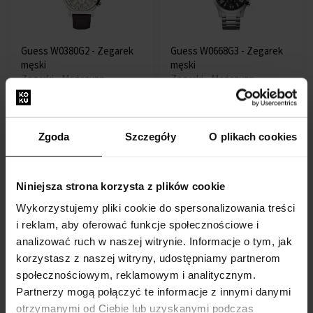
Guess W0380G2 - Zegarek
Guess W0668G3 - Zegarek
męski
męski
Zegarki - Mężczyzn
Zegarki - Mężczyzn
Przesyłkę nadamy do 03.09.
Przesyłkę nadamy do 03.09.
Zgoda
Szczegóły
O plikach cookies
790,00 zł
650,00 zł
Darmowa dostawa
Darmowa dostawa
Niniejsza strona korzysta z plików cookie
Wykorzystujemy pliki cookie do spersonalizowania treści
i reklam, aby oferować funkcje społecznościowe i
analizować ruch w naszej witrynie. Informacje o tym, jak
korzystasz z naszej witryny, udostępniamy partnerom
Guess W0379G5 - Zegarek
Guess W0668G1 - Zegarek
społecznościowym, reklamowym i analitycznym.
męski
męski
Partnerzy mogą połączyć te informacje z innymi danymi
Zegarki - Mężczyzn
Zegarki - Mężczyzn
otrzymanymi od Ciebie lub uzyskanymi podczas