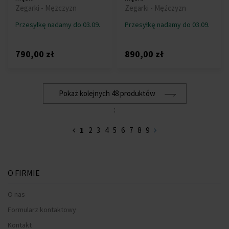
Zegarki - Mężczyzn
Zegarki - Mężczyzn
Przesyłkę nadamy do 03.09.
Przesyłkę nadamy do 03.09.
790,00 zł
890,00 zł
Pokaż kolejnych 48 produktów
:
1
2
3
4
5
6
7
8
9
O FIRMIE
O nas
Formularz kontaktowy
Kontakt