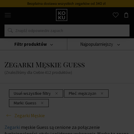
wszystkich zegarków
od 340 zł
Program lojal
Oryginalne
perfumy
i
zegarki
w
jednym
miejscu
Filtr produktów
Najpopularniejszy
Zegarki
Zegarki Męskie
Zegarki Męskie Guess
Zegarki Męskie Guess
(Znaleźliśmy dla Ciebie
412
produktów
)
Usuń wszystkie filtry
Płeć:
mężczyzn
Marki:
Guess
Zegarki Męskie
Zegarki
męskie Guess są cenione za połączenie
funkcjonalności, stylu i solidnego wykonania. Marka ta znana