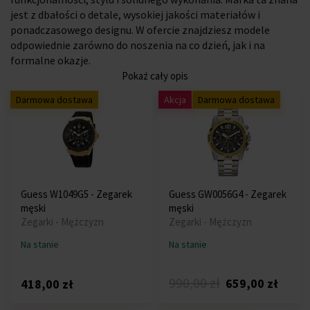
jest z dbałości o detale, wysokiej jakości materiałów i
ponadczasowego designu. W ofercie znajdziesz modele
odpowiednie zarówno do noszenia na co dzień, jak i na
formalne okazje.
Pokaż cały opis
Darmowa dostawa
Akcja
Darmowa dostawa
Guess W1049G5 - Zegarek
Guess GW0056G4 - Zegarek
męski
męski
Zegarki - Mężczyzn
Zegarki - Mężczyzn
Na stanie
Na stanie
990,00 zł
659,00 zł
418,00 zł